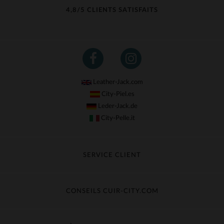
4,8/5 CLIENTS SATISFAITS
Leather-Jack.com
City-Piel.es
Leder-Jack.de
City-Pelle.it
SERVICE CLIENT
Suivre ma commande
Échange & Remboursement
CONSEILS CUIR-CITY.COM
Questions fréquentes
Livraison gratuite
Entretien du cuir