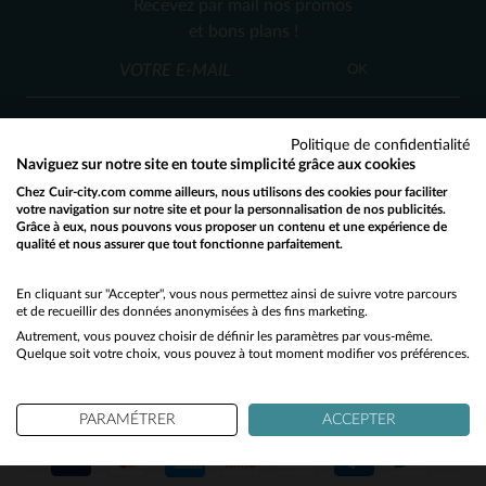
Recevez par mail nos promos
TU
et bons plans !
OK
Politique de confidentialité
Naviguez sur notre site en toute simplicité grâce aux cookies
Chez Cuir-city.com comme ailleurs, nous utilisons des cookies pour faciliter
SERVICE CLIENT
votre navigation sur notre site et pour la personnalisation de nos publicités.
Grâce à eux, nous pouvons vous proposer un contenu et une expérience de
Nos conseillers sont à votre écoute
qualité et nous assurer que tout fonctionne parfaitement.
Would you like to be redirected to our English site?
03 59 08 80 80
contact@cuir-city.com
au
ou à
du lundi au vendredi de 10h à 12h30
No
En cliquant sur "Accepter", vous nous permettez ainsi de suivre votre parcours
et de recueillir des données anonymisées à des fins marketing.
et de 13h30 à 18h.
Autrement, vous pouvez choisir de définir les paramètres par vous-même.
Yes
Quelque soit votre choix, vous pouvez à tout moment modifier vos préférences.
NOS PARTENAIRES DE CONFIANCE
PARAMÉTRER
ACCEPTER