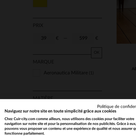
Jaune
52
54
56
90
95
TU
S/M
41
PRIX
€
—
€
OK
MARQUE
A
Aeronautica Militare
(1)
MATIÈRE
Politique de confiden
Textile
(1)
Naviguez sur notre site en toute simplicité grâce aux cookies
Chez Cuir-city.com comme ailleurs, nous utilisons des cookies pour faciliter votre
navigation sur notre site et pour la personnalisation de nos publicités. Grâce à eux
pouvons vous proposer un contenu et une expérience de qualité et nous assurer q
fonctionne parfaitement.
SAISON