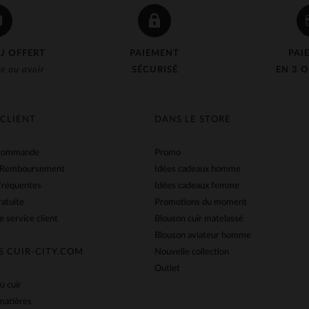
J OFFERT
PAIEMENT
PAI
e ou avoir
SÉCURISÉ
EN 3 O
 CLIENT
DANS LE STORE
 commande
Promo
 Remboursement
Idées cadeaux homme
fréquentes
Idées cadeaux femme
ratuite
Promotions du moment
e service client
Blouson cuir matelassé
Blouson aviateur homme
S CUIR-CITY.COM
Nouvelle collection
Outlet
u cuir
matières