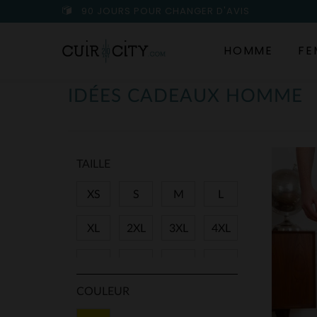
90 JOURS POUR CHANGER D'AVIS
HOMME
FE
IDÉES CADEAUX HOMME
TAILLE
XS
S
M
L
XL
2XL
3XL
4XL
5XL
38
40
42
COULEUR
44
46
48
50