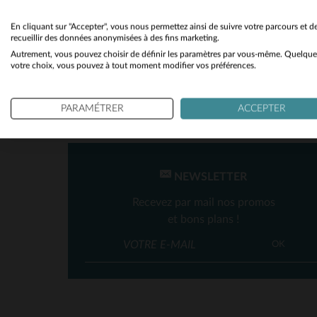
Printemps Été
(1)
En cliquant sur "Accepter", vous nous permettez ainsi de suivre votre parcours et d
recueillir des données anonymisées à des fins marketing.
Autrement, vous pouvez choisir de définir les paramètres par vous-même. Quelque
votre choix, vous pouvez à tout moment modifier vos préférences.
TA
PARAMÉTRER
ACCEPTER
NEWSLETTER
Recevez par mail nos promos
et bons plans !
OK