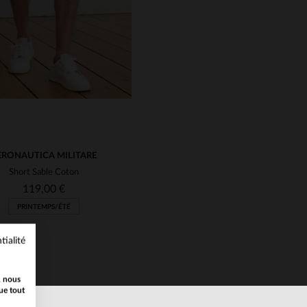
ERONAUTICA MILITARE
Short Sable Coton
119,00 €
PRINTEMPS/ÉTÉ
tialité
, nous
ue tout