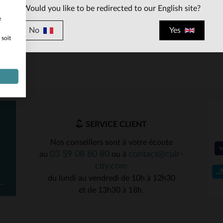
Would you like to be redirected to our English site?
e
No
Yes
 soit
ILLES DISPONIBLES
46
52
54
SERVICE CLIENT
Nos conseillers sont à votre écoute
03 59 08 80 80
contact@cuir-
au
ou à
city.com
du lundi au vendredi de 10h à 12h30
et de 13h30 à 18h.