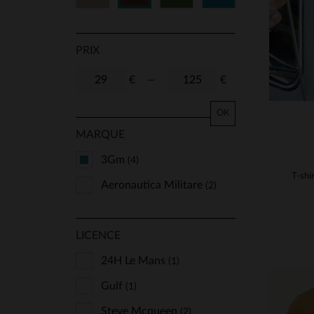
PRIX
€
—
€
OK
MARQUE
3Gm
(4)
Aeronautica Militare
(2)
LICENCE
24H Le Mans
(1)
Gulf
(1)
Steve Mcqueen
(2)