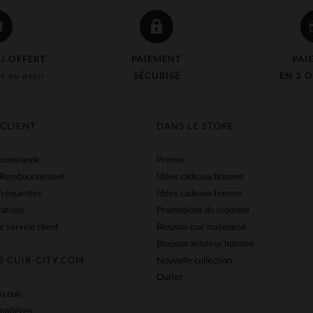
J OFFERT
PAIEMENT
PAI
e ou avoir
SÉCURISÉ
EN 3 O
 CLIENT
DANS LE STORE
 commande
Promo
 Remboursement
Idées cadeaux homme
fréquentes
Idées cadeaux femme
ratuite
Promotions du moment
e service client
Blouson cuir matelassé
Blouson aviateur homme
S CUIR-CITY.COM
Nouvelle collection
Outlet
u cuir
matières