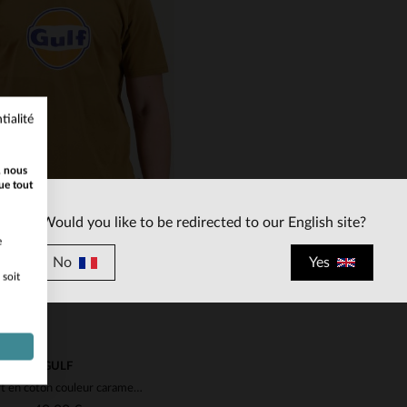
tialité
ILLES DISPONIBLES
TAILLES DISPONIBLE
, nous
M
2XL
XL
2XL
ue tout
Would you like to be redirected to our English site?
e
No
Yes
 soit
GULF
T-shirt en coton couleur caramel avec logo Gulf