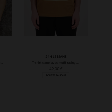
24H LE MANS
T-shirt graphique Steve McQueen couleur tabac
T-shirt camel avec motif racing effet peinture
49,00 €
TOUTES SAISONS