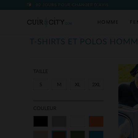
90 JOURS POUR CHANGER D'AVIS
HOMME
FE
T-SHIRTS ET POLOS HOM
TAILLE
S
M
XL
2XL
COULEUR
Noir
Gris
Blanc
Orange
Beige
Vert
Bleu
Marron