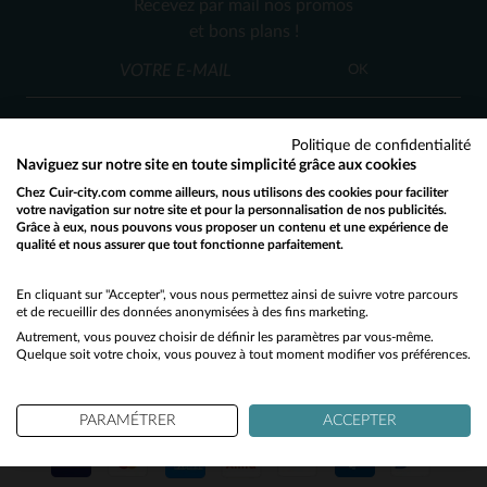
Recevez par mail nos promos
S
M
XL
et bons plans !
OK
Politique de confidentialité
Naviguez sur notre site en toute simplicité grâce aux cookies
Chez Cuir-city.com comme ailleurs, nous utilisons des cookies pour faciliter
SERVICE CLIENT
votre navigation sur notre site et pour la personnalisation de nos publicités.
Grâce à eux, nous pouvons vous proposer un contenu et une expérience de
Nos conseillers sont à votre écoute
qualité et nous assurer que tout fonctionne parfaitement.
Would you like to be redirected to our English site?
03 59 08 80 80
contact@cuir-city.com
au
ou à
du lundi au vendredi de 10h à 12h30
No
En cliquant sur "Accepter", vous nous permettez ainsi de suivre votre parcours
et de recueillir des données anonymisées à des fins marketing.
et de 13h30 à 18h.
Autrement, vous pouvez choisir de définir les paramètres par vous-même.
Yes
Quelque soit votre choix, vous pouvez à tout moment modifier vos préférences.
NOS PARTENAIRES DE CONFIANCE
PARAMÉTRER
ACCEPTER