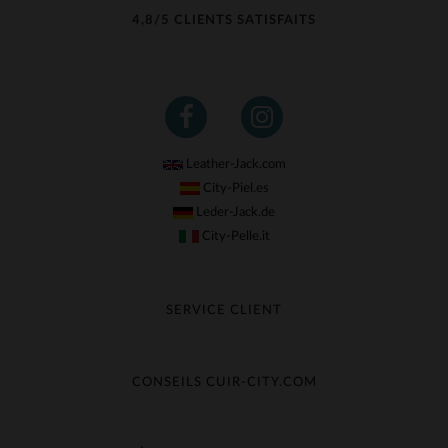
4,8/5 CLIENTS SATISFAITS
Leather-Jack.com
City-Piel.es
Leder-Jack.de
City-Pelle.it
SERVICE CLIENT
Suivre ma commande
Échange & Remboursement
CONSEILS CUIR-CITY.COM
Questions fréquentes
Livraison gratuite
Entretien du cuir