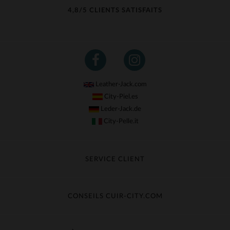
4,8/5 CLIENTS SATISFAITS
Leather-Jack.com
City-Piel.es
Leder-Jack.de
City-Pelle.it
SERVICE CLIENT
Suivre ma commande
Échange & Remboursement
CONSEILS CUIR-CITY.COM
Questions fréquentes
Livraison gratuite
Entretien du cuir