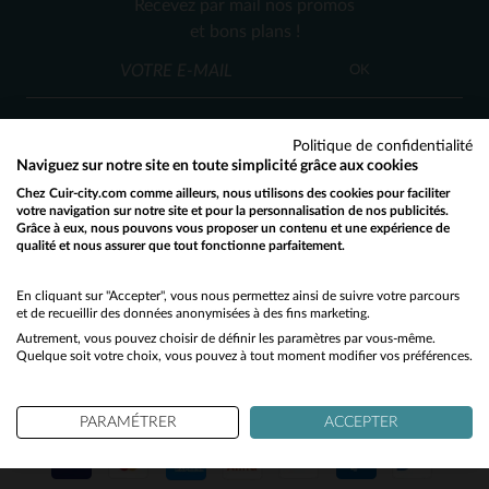
Recevez par mail nos promos
M
L
XL
2XL
3XL
et bons plans !
OK
Politique de confidentialité
Naviguez sur notre site en toute simplicité grâce aux cookies
Chez Cuir-city.com comme ailleurs, nous utilisons des cookies pour faciliter
SERVICE CLIENT
votre navigation sur notre site et pour la personnalisation de nos publicités.
Grâce à eux, nous pouvons vous proposer un contenu et une expérience de
Nos conseillers sont à votre écoute
qualité et nous assurer que tout fonctionne parfaitement.
Would you like to be redirected to our English site?
03 59 08 80 80
contact@cuir-city.com
au
ou à
du lundi au vendredi de 10h à 12h30
No
En cliquant sur "Accepter", vous nous permettez ainsi de suivre votre parcours
et de recueillir des données anonymisées à des fins marketing.
et de 13h30 à 18h.
Autrement, vous pouvez choisir de définir les paramètres par vous-même.
Yes
Quelque soit votre choix, vous pouvez à tout moment modifier vos préférences.
NOS PARTENAIRES DE CONFIANCE
PARAMÉTRER
ACCEPTER