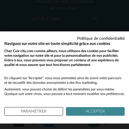
Recevez par mail nos promos
S
M
XL
et bons plans !
OK
Politique de confidentialité
Naviguez sur notre site en toute simplicité grâce aux cookies
Chez Cuir-city.com comme ailleurs, nous utilisons des cookies pour faciliter
SERVICE CLIENT
votre navigation sur notre site et pour la personnalisation de nos publicités.
Grâce à eux, nous pouvons vous proposer un contenu et une expérience de
Nos conseillers sont à votre écoute
qualité et nous assurer que tout fonctionne parfaitement.
Would you like to be redirected to our English site?
03 59 08 80 80
contact@cuir-city.com
au
ou à
du lundi au vendredi de 10h à 12h30
No
En cliquant sur "Accepter", vous nous permettez ainsi de suivre votre parcours
et de recueillir des données anonymisées à des fins marketing.
et de 13h30 à 18h.
Autrement, vous pouvez choisir de définir les paramètres par vous-même.
Yes
Quelque soit votre choix, vous pouvez à tout moment modifier vos préférences.
NOS PARTENAIRES DE CONFIANCE
PARAMÉTRER
ACCEPTER