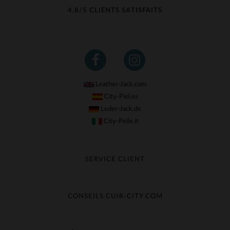
4,8/5 CLIENTS SATISFAITS
Leather-Jack.com
City-Piel.es
Leder-Jack.de
City-Pelle.it
SERVICE CLIENT
Suivre ma commande
Échange & Remboursement
CONSEILS CUIR-CITY.COM
Questions fréquentes
Livraison gratuite
Entretien du cuir