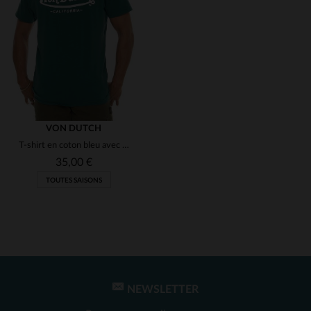
(10)
(1)
(1)
(2)
(1)
(1)
(1)
VON DUTCH
T-shirt en coton bleu avec logo blanc
(1)
35,00 €
(1)
TOUTES SAISONS
(1)
(1)
(1)
NEWSLETTER
TAILLES DISPONIBLES