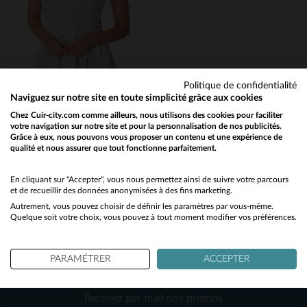
XS
L
Politique de confidentialité
Naviguez sur notre site en toute simplicité grâce aux cookies
LE TEMPS DES CERISES
Chez Cuir-city.com comme ailleurs, nous utilisons des cookies pour faciliter
votre navigation sur notre site et pour la personnalisation de nos publicités.
Tshirt fluide femme blanc à point
Grâce à eux, nous pouvons vous proposer un contenu et une expérience de
24,50 €
qualité et nous assurer que tout fonctionne parfaitement.
49,00 €
Would you like to be redirected to our English site?
PROMO
−50 %
No
En cliquant sur "Accepter", vous nous permettez ainsi de suivre votre parcours
et de recueillir des données anonymisées à des fins marketing.
Autrement, vous pouvez choisir de définir les paramètres par vous-même.
Yes
Quelque soit votre choix, vous pouvez à tout moment modifier vos préférences.
PARAMÉTRER
ACCEPTER
NEWSLETTER
TAILLES DISPONIBLES
Recevez par mail nos promos
XS