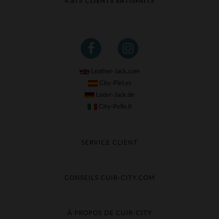
4,8/5 CLIENTS SATISFAITS
Leather-Jack.com
City-Piel.es
Leder-Jack.de
City-Pelle.it
SERVICE CLIENT
Suivre ma commande
Échange & Remboursement
CONSEILS CUIR-CITY.COM
Questions fréquentes
Livraison gratuite
Entretien du cuir
Contacter le service client
Guide des matières
À PROPOS DE CUIR-CITY