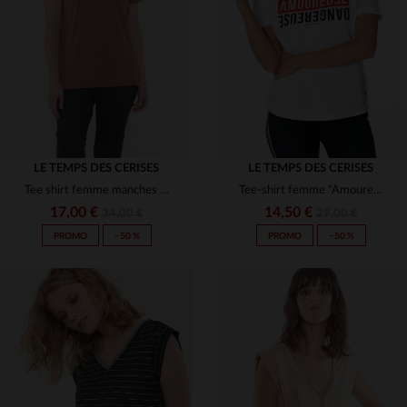
(2)
(45)
(5)
(3)
(1)
(5)
(1)
(2)
LE TEMPS DES CERISES
LE TEMPS DES CERISES
Tee shirt femme manches courtes
Tee-shirt femme "Amoureuse Dangereuse"
(6)
(3)
17,00 €
14,50 €
34,00 €
29,00 €
PROMO
−50 %
PROMO
−50 %
TAILLES DISPONIBLES
TAILLES DISPONIBLES