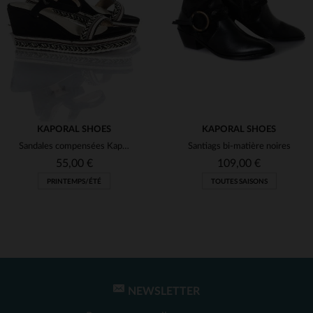
(1)
(19)
(1)
(8)
(1)
(1)
(1)
(1)
(3)
KAPORAL SHOES
KAPORAL SHOES
Sandales compensées Kaporal
Santiags bi-matière noires
(2)
55,00 €
109,00 €
(24)
PRINTEMPS/ÉTÉ
TOUTES SAISONS
(2)
(1)
(3)
(2)
NEWSLETTER
TAILLES DISPONIBLES
TAILLES DISPONIBLES
(1)