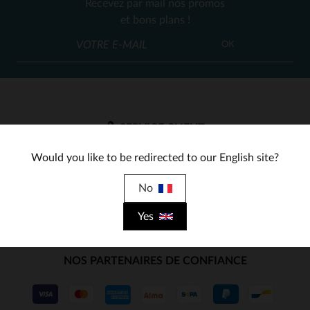
Recevez par mail nos promos
39
41
37
38
(50)
et bons plans !
(2)
OK
(9)
(22)
(11)
SERVICE CLIENT
(6)
Nos conseillers sont à votre écoute
Would you like to be redirected to our English site?
(4)
03 59 08 80 80
contact@cuir-city.com
au
ou à
du lundi au vendredi de 10h à 12h30
No
et de 13h30 à 18h.
Yes
NOS PARTENAIRES DE CONFIANCE