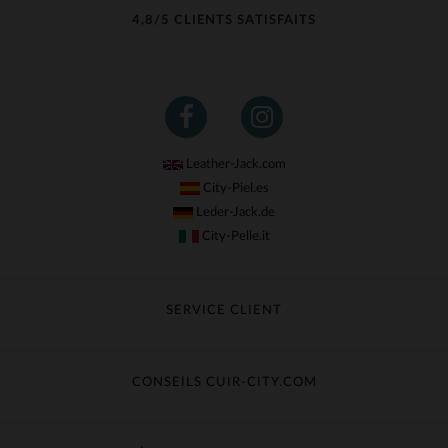
4,8/5 CLIENTS SATISFAITS
Leather-Jack.com
City-Piel.es
Leder-Jack.de
City-Pelle.it
SERVICE CLIENT
Suivre ma commande
Échange & Remboursement
CONSEILS CUIR-CITY.COM
Questions fréquentes
Livraison gratuite
Entretien du cuir