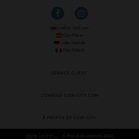
Leather-Jack.com
City-Piel.es
Leder-Jack.de
City-Pelle.it
SERVICE CLIENT
Suivre ma commande
Échange & Remboursement
CONSEILS CUIR-CITY.COM
Questions fréquentes
Livraison gratuite
Entretien du cuir
Contacter le service client
Guide des matières
À PROPOS DE CUIR-CITY
Guide des tailles
Découvrez Cuir-City
© Tous droits réservés 2026