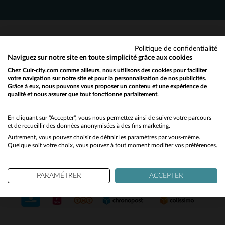
M
L
2XL
3XL
Politique de confidentialité
SERVICE CLIENT
Naviguez sur notre site en toute simplicité grâce aux cookies
Chez Cuir-city.com comme ailleurs, nous utilisons des cookies pour faciliter
Nos conseillers sont à votre écoute
votre navigation sur notre site et pour la personnalisation de nos publicités.
03 59 08 80 80
contact@cuir-city.com
au
ou à
Grâce à eux, nous pouvons vous proposer un contenu et une expérience de
qualité et nous assurer que tout fonctionne parfaitement.
Would you like to be redirected to our English site?
du lundi au vendredi de 10h à 12h30
et de 13h30 à 18h.
No
En cliquant sur "Accepter", vous nous permettez ainsi de suivre votre parcours
et de recueillir des données anonymisées à des fins marketing.
Autrement, vous pouvez choisir de définir les paramètres par vous-même.
Yes
Quelque soit votre choix, vous pouvez à tout moment modifier vos préférences.
NOS PARTENAIRES DE CONFIANCE
PARAMÉTRER
ACCEPTER