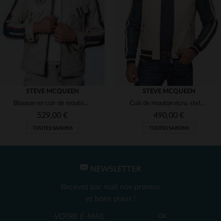
(2)
(2)
(2)
(2)
STEVE MCQUEEN
STEVE MCQUEEN
Blouson en cuir de mouton écru, inspiré par Steve McQueen et le Mans.
Cuir de mouton écru, style McQueen. Coupe regular et intemporelle.
(1)
529,00 €
490,00 €
TOUTES SAISONS
TOUTES SAISONS
(1)
(2)
(2)
NEWSLETTER
Recevez par mail nos promos
et bons plans !
TAILLES DISPONIBLES
TAILLES DISPONIBLES
OK