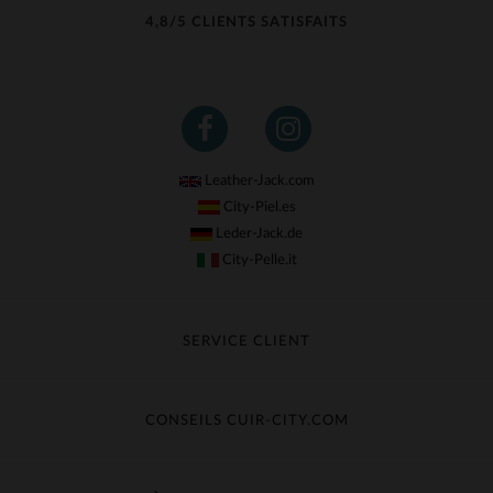
4,8/5 CLIENTS SATISFAITS
Leather-Jack.com
City-Piel.es
Leder-Jack.de
City-Pelle.it
SERVICE CLIENT
Suivre ma commande
Échange & Remboursement
CONSEILS CUIR-CITY.COM
Questions fréquentes
Livraison gratuite
Entretien du cuir