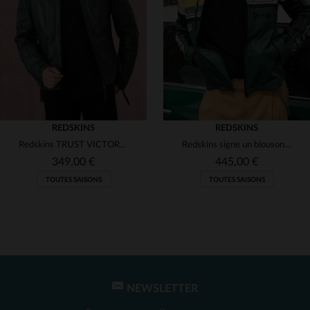
(15)
(2)
(2)
(2)
(2)
(3)
(2)
(1)
REDSKINS
REDSKINS
Redskins TRUST VICTORY : cuir de mouton vert forêt, style biker épuré.
Redskins signe un blouson racing en cuir de mouton vert et naturel.
(1)
349,00 €
445,00 €
TOUTES SAISONS
TOUTES SAISONS
(1)
(2)
(1)
NEWSLETTER
TAILLES DISPONIBLES
TAILLES DISPONIBLES