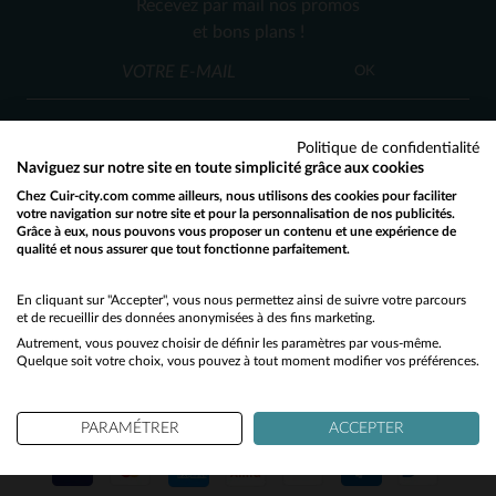
Recevez par mail nos promos
M
XL
et bons plans !
OK
Politique de confidentialité
Naviguez sur notre site en toute simplicité grâce aux cookies
Chez Cuir-city.com comme ailleurs, nous utilisons des cookies pour faciliter
SERVICE CLIENT
votre navigation sur notre site et pour la personnalisation de nos publicités.
Grâce à eux, nous pouvons vous proposer un contenu et une expérience de
Nos conseillers sont à votre écoute
qualité et nous assurer que tout fonctionne parfaitement.
Would you like to be redirected to our English site?
03 59 08 80 80
contact@cuir-city.com
au
ou à
du lundi au vendredi de 10h à 12h30
No
En cliquant sur "Accepter", vous nous permettez ainsi de suivre votre parcours
et de recueillir des données anonymisées à des fins marketing.
et de 13h30 à 18h.
Autrement, vous pouvez choisir de définir les paramètres par vous-même.
Yes
Quelque soit votre choix, vous pouvez à tout moment modifier vos préférences.
NOS PARTENAIRES DE CONFIANCE
PARAMÉTRER
ACCEPTER