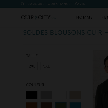
90 JOURS POUR CHANGER D'AVIS
HOMME
FE
SOLDES BLOUSONS CUIR
TAILLE
2XL
3XL
COULEUR
Noir
Gris
Blanc
Beige
Cognac
Marron
Bleu
Vert