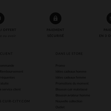
J OFFERT
PAIEMENT
PAI
e ou avoir
SÉCURISÉ
EN 3 O
 CLIENT
DANS LE STORE
 commande
Promo
 Remboursement
Idées cadeaux homme
fréquentes
Idées cadeaux femme
ratuite
Promotions du moment
e service client
Blouson cuir matelassé
Blouson aviateur homme
S CUIR-CITY.COM
Nouvelle collection
Outlet