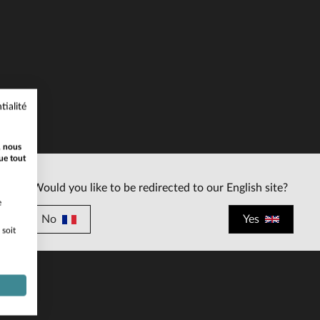
tialité
ILLES DISPONIBLES
2XL
3XL
, nous
ue tout
Would you like to be redirected to our English site?
e
No
Yes
 soit