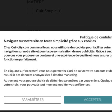
MATIÈRE
Cuir Souple
(1)
COUPE
Politique de confiden
TA
Regular
Naviguez sur notre site en toute simplicité grâce aux cookies
(1)
Chez Cuir-city.com comme ailleurs, nous utilisons des cookies pour faciliter votre
navigation sur notre site et pour la personnalisation de nos publicités. Grâce à eux
pouvons vous proposer un contenu et une expérience de qualité et nous assurer q
fonctionne parfaitement.
TYPE
Col Chemise
En cliquant sur "Accepter", vous nous permettez ainsi de suivre votre parcours et d
(1)
recueillir des données anonymisées à des fins marketing.
Autrement, vous pouvez choisir de définir les paramètres par vous-même. Quelque
votre choix, vous pouvez à tout moment modifier vos préférences.
STYLE
PARAMÉTRER
ACCEPTER
Chic Et Classe
(1)