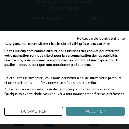
Recevez par mail nos promos
4XL
et bons plans !
OK
Politique de confidentialité
Naviguez sur notre site en toute simplicité grâce aux cookies
Chez Cuir-city.com comme ailleurs, nous utilisons des cookies pour faciliter
SERVICE CLIENT
votre navigation sur notre site et pour la personnalisation de nos publicités.
Grâce à eux, nous pouvons vous proposer un contenu et une expérience de
Nos conseillers sont à votre écoute
qualité et nous assurer que tout fonctionne parfaitement.
Would you like to be redirected to our English site?
03 59 08 80 80
contact@cuir-city.com
au
ou à
du lundi au vendredi de 10h à 12h30
No
En cliquant sur "Accepter", vous nous permettez ainsi de suivre votre parcours
et de recueillir des données anonymisées à des fins marketing.
et de 13h30 à 18h.
Autrement, vous pouvez choisir de définir les paramètres par vous-même.
Yes
Quelque soit votre choix, vous pouvez à tout moment modifier vos préférences.
NOS PARTENAIRES DE CONFIANCE
PARAMÉTRER
ACCEPTER