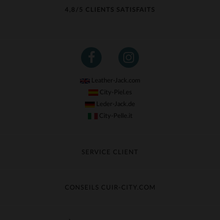
4,8/5 CLIENTS SATISFAITS
Leather-Jack.com
City-Piel.es
Leder-Jack.de
City-Pelle.it
SERVICE CLIENT
Suivre ma commande
Échange & Remboursement
CONSEILS CUIR-CITY.COM
Questions fréquentes
Livraison gratuite
Entretien du cuir