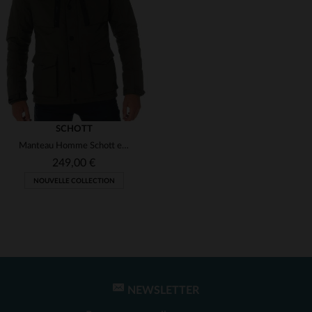
(1)
(1)
(1)
(1)
(1)
(1)
(1)
SCHOTT
Manteau Homme Schott en nylon
249,00 €
NOUVELLE COLLECTION
TAILLES DISPONIBLES
S
M
L
XL
2XL
NEWSLETTER