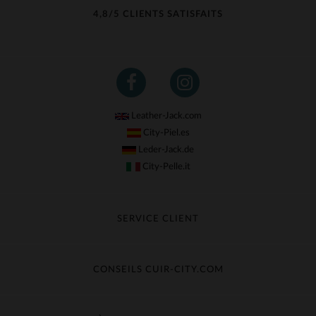
4,8/5 CLIENTS SATISFAITS
Leather-Jack.com
City-Piel.es
Leder-Jack.de
City-Pelle.it
SERVICE CLIENT
Suivre ma commande
Échange & Remboursement
CONSEILS CUIR-CITY.COM
Questions fréquentes
Livraison gratuite
Entretien du cuir