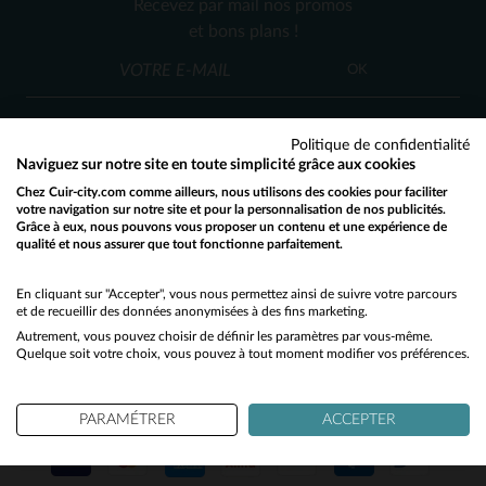
Recevez par mail nos promos
M
L
(5)
et bons plans !
OK
Politique de confidentialité
Naviguez sur notre site en toute simplicité grâce aux cookies
Chez Cuir-city.com comme ailleurs, nous utilisons des cookies pour faciliter
SERVICE CLIENT
votre navigation sur notre site et pour la personnalisation de nos publicités.
Grâce à eux, nous pouvons vous proposer un contenu et une expérience de
Nos conseillers sont à votre écoute
qualité et nous assurer que tout fonctionne parfaitement.
Would you like to be redirected to our English site?
03 59 08 80 80
contact@cuir-city.com
au
ou à
du lundi au vendredi de 10h à 12h30
No
En cliquant sur "Accepter", vous nous permettez ainsi de suivre votre parcours
et de recueillir des données anonymisées à des fins marketing.
et de 13h30 à 18h.
Autrement, vous pouvez choisir de définir les paramètres par vous-même.
Yes
Quelque soit votre choix, vous pouvez à tout moment modifier vos préférences.
NOS PARTENAIRES DE CONFIANCE
PARAMÉTRER
ACCEPTER