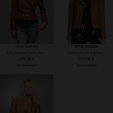
(1)
(5)
(3)
(1)
(3)
(3)
(1)
(1)
ROSE GARDEN
ROSE GARDEN
Cuir d'agneau cognac dark, coupe slimfit, détails biker élégants.
Perfecto en cuir d'agneau ruby cognac, coupe slimfit et détails biker.
(2)
(1)
(1)
199,00 €
329,00 €
TOUTES SAISONS
TOUTES SAISONS
(3)
(1)
(1)
(3)
TAILLES DISPONIBLES
TAILLES DISPONIBLES