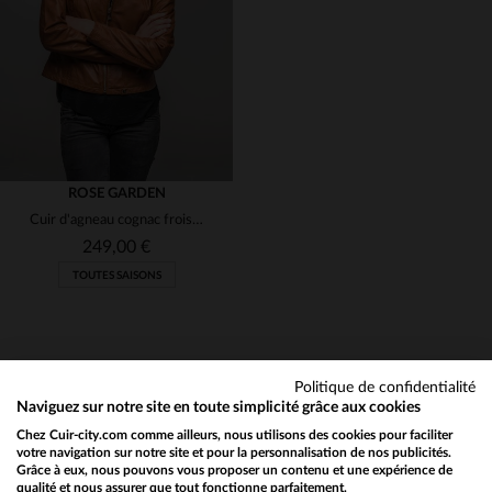
XL
2XL
XS
S
M
ROSE GARDEN
Cuir d'agneau cognac froissé, slim, zip arrière style motard.
249,00 €
TOUTES SAISONS
Politique de confidentialité
Naviguez sur notre site en toute simplicité grâce aux cookies
Chez Cuir-city.com comme ailleurs, nous utilisons des cookies pour faciliter
NEWSLETTER
TAILLES DISPONIBLES
votre navigation sur notre site et pour la personnalisation de nos publicités.
Grâce à eux, nous pouvons vous proposer un contenu et une expérience de
Recevez par mail nos promos
qualité et nous assurer que tout fonctionne parfaitement.
Would you like to be redirected to our English site?