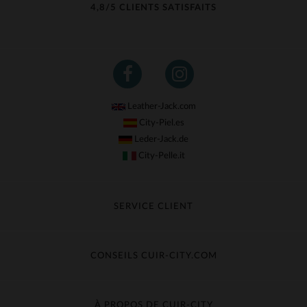
4,8/5 CLIENTS SATISFAITS
Leather-Jack.com
City-Piel.es
Leder-Jack.de
City-Pelle.it
SERVICE CLIENT
Suivre ma commande
Échange & Remboursement
CONSEILS CUIR-CITY.COM
Questions fréquentes
Livraison gratuite
Entretien du cuir
Contacter le service client
Guide des matières
À PROPOS DE CUIR-CITY