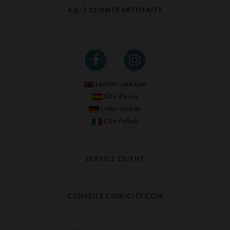
4,8/5 CLIENTS SATISFAITS
Leather-Jack.com
City-Piel.es
Leder-Jack.de
City-Pelle.it
SERVICE CLIENT
Suivre ma commande
Échange & Remboursement
CONSEILS CUIR-CITY.COM
Questions fréquentes
Livraison gratuite
Entretien du cuir