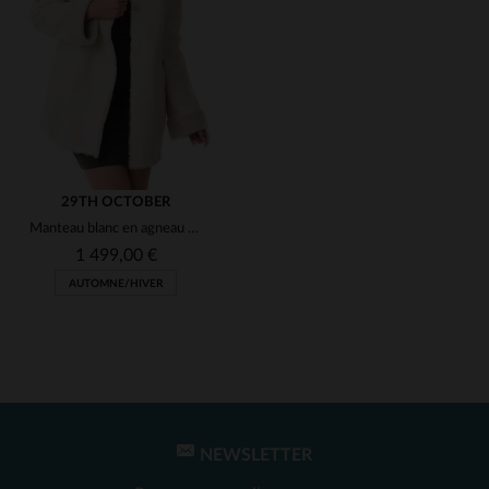
(1)
(1)
(1)
(1)
29TH OCTOBER
Manteau blanc en agneau retourné, doux et chic pour l'hiver.
(1)
1 499,00 €
AUTOMNE/HIVER
(1)
(1)
(1)
(1)
NEWSLETTER
TAILLES DISPONIBLES