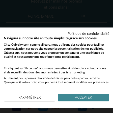
Recevez par mail nos promos
38
40
42
et bons plans !
OK
Politique de confidentialité
Naviguez sur notre site en toute simplicité grâce aux cookies
Chez Cuir-city.com comme ailleurs, nous utilisons des cookies pour faciliter
SERVICE CLIENT
votre navigation sur notre site et pour la personnalisation de nos publicités.
Grâce à eux, nous pouvons vous proposer un contenu et une expérience de
Nos conseillers sont à votre écoute
qualité et nous assurer que tout fonctionne parfaitement.
Would you like to be redirected to our English site?
03 59 08 80 80
contact@cuir-city.com
au
ou à
du lundi au vendredi de 10h à 12h30
No
En cliquant sur "Accepter", vous nous permettez ainsi de suivre votre parcours
et de recueillir des données anonymisées à des fins marketing.
et de 13h30 à 18h.
Autrement, vous pouvez choisir de définir les paramètres par vous-même.
Yes
Quelque soit votre choix, vous pouvez à tout moment modifier vos préférences.
NOS PARTENAIRES DE CONFIANCE
PARAMÉTRER
ACCEPTER