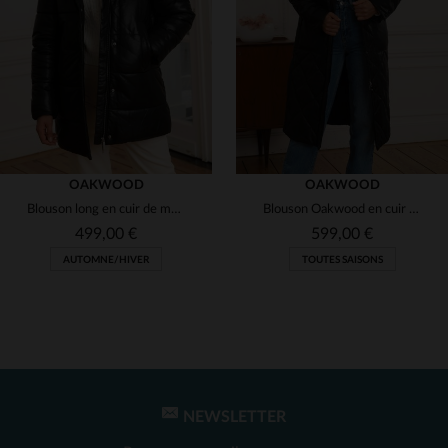
(2)
(2)
(2)
(1)
(2)
(2)
OAKWOOD
OAKWOOD
Blouson long en cuir de mouton fin, chaud et léger, signé Oakwood.
Blouson Oakwood en cuir de mouton noir, indémodable et polyvalent.
(2)
499,00 €
599,00 €
AUTOMNE/HIVER
TOUTES SAISONS
(1)
(1)
(1)
(2)
(1)
NEWSLETTER
TAILLES DISPONIBLES
TAILLES DISPONIBLES