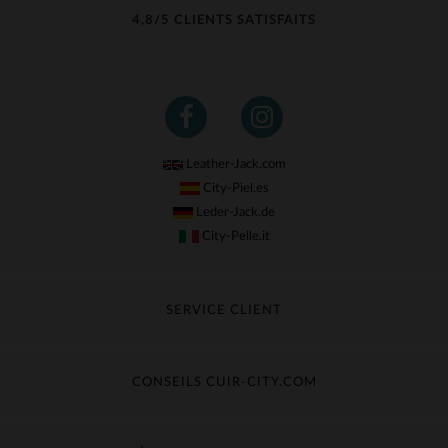
4,8/5 CLIENTS SATISFAITS
Leather-Jack.com
City-Piel.es
Leder-Jack.de
City-Pelle.it
SERVICE CLIENT
Suivre ma commande
Échange & Remboursement
CONSEILS CUIR-CITY.COM
Questions fréquentes
Livraison gratuite
Entretien du cuir