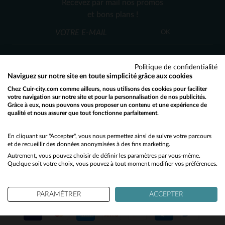
Recevez par mail nos promos
S
M
S
M
et bons plans !
OK
Politique de confidentialité
Naviguez sur notre site en toute simplicité grâce aux cookies
Chez Cuir-city.com comme ailleurs, nous utilisons des cookies pour faciliter
SERVICE CLIENT
votre navigation sur notre site et pour la personnalisation de nos publicités.
Grâce à eux, nous pouvons vous proposer un contenu et une expérience de
Nos conseillers sont à votre écoute
qualité et nous assurer que tout fonctionne parfaitement.
Would you like to be redirected to our English site?
03 59 08 80 80
contact@cuir-city.com
au
ou à
du lundi au vendredi de 10h à 12h30
No
En cliquant sur "Accepter", vous nous permettez ainsi de suivre votre parcours
et de recueillir des données anonymisées à des fins marketing.
et de 13h30 à 18h.
Autrement, vous pouvez choisir de définir les paramètres par vous-même.
Yes
Quelque soit votre choix, vous pouvez à tout moment modifier vos préférences.
NOS PARTENAIRES DE CONFIANCE
PARAMÉTRER
ACCEPTER