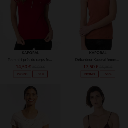
(7)
(1)
(8)
(3)
(1)
(3)
KAPORAL
KAPORAL
Tee-shirt près du corps femme rouge
Débardeur Kaporal femme coloris orange chutney
(5)
(1)
14,50 €
17,50 €
29,00 €
35,00 €
PROMO
−50 %
PROMO
−50 %
TAILLES DISPONIBLES
TAILLES DISPONIBLES