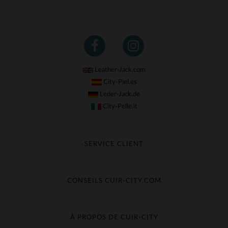
Leather-Jack.com
City-Piel.es
Leder-Jack.de
City-Pelle.it
SERVICE CLIENT
Suivre ma commande
Échange & Remboursement
CONSEILS CUIR-CITY.COM
Questions fréquentes
Livraison gratuite
Entretien du cuir
Contacter le service client
Guide des matières
À PROPOS DE CUIR-CITY