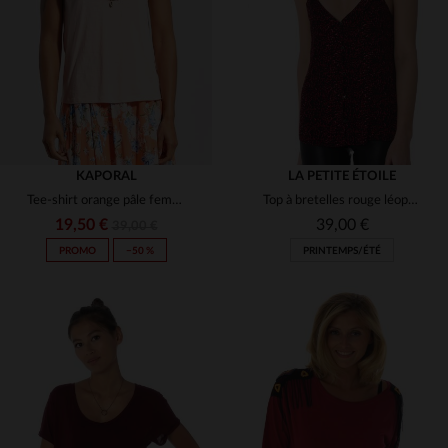
XS
XS
S
KAPORAL
LA PETITE ÉTOILE
Tee-shirt orange pâle femme
Top à bretelles rouge léopard
19,50 €
39,00 €
39,00 €
PROMO
−50 %
PRINTEMPS/ÉTÉ
TAILLES DISPONIBLES
TAILLES DISPONIBLES