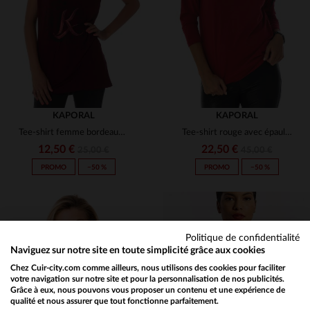
S
M
T2
T3
KAPORAL
KAPORAL
Tee-shirt femme bordeaux Kaporal
Tee-shirt rouge avec épaules à motifs
12,50 €
22,50 €
25,00 €
45,00 €
PROMO
−50 %
PROMO
−50 %
Politique de confidentialité
Naviguez sur notre site en toute simplicité grâce aux cookies
Chez Cuir-city.com comme ailleurs, nous utilisons des cookies pour faciliter
TAILLES DISPONIBLES
TAILLES DISPONIBLES
votre navigation sur notre site et pour la personnalisation de nos publicités.
Grâce à eux, nous pouvons vous proposer un contenu et une expérience de
qualité et nous assurer que tout fonctionne parfaitement.
Would you like to be redirected to our English site?
XS
S