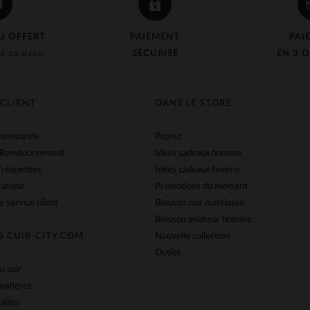
J OFFERT
PAIEMENT
PAI
e ou avoir
SÉCURISÉ
EN 3 O
 CLIENT
DANS LE STORE
 commande
Promo
 Remboursement
Idées cadeaux homme
fréquentes
Idées cadeaux femme
ratuite
Promotions du moment
e service client
Blouson cuir matelassé
Blouson aviateur homme
S CUIR-CITY.COM
Nouvelle collection
Outlet
u cuir
matières
ailles