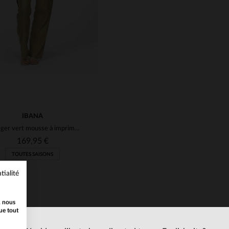
IBANA
Top léger vert mousse à imprimé fleuri
169,95 €
TOUTES SAISONS
tialité
, nous
ue tout