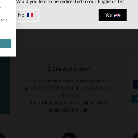
Would you like to be redirected to our English site?
e
No
Yes
 soit
ILLES DISPONIBLES
36
38
40
SERVICE CLIENT
Nos conseillers sont à votre écoute
03 59 08 80 80
contact@cuir-
au
ou à
city.com
du lundi au vendredi de 10h à 12h30
et de 13h30 à 18h.