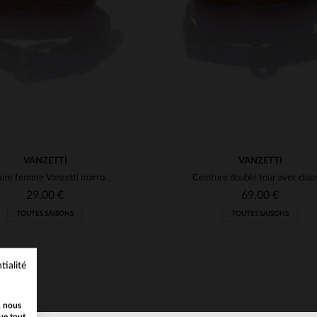
VANZETTI
VANZETTI
Ceinture femme Vanzetti marron en cuir
29,00 €
69,00 €
TOUTES SAISONS
TOUTES SAISONS
tialité
, nous
ue tout