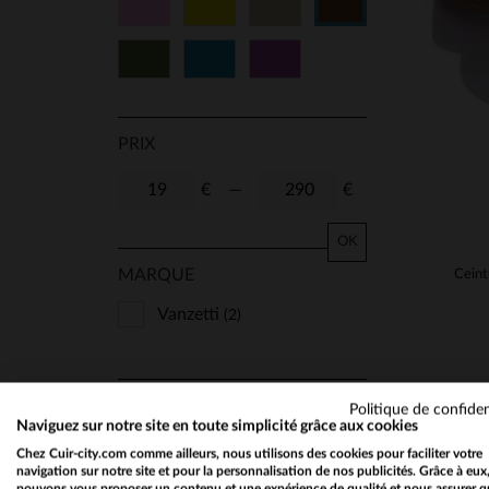
Rose
Jaune
Beige
Marron
Vert
Bleu
Violet
PRIX
€
—
€
OK
MARQUE
Vanzetti
(2)
MATIÈRE
Politique de confiden
Naviguez sur notre site en toute simplicité grâce aux cookies
Cuir Epais
(2)
Chez Cuir-city.com comme ailleurs, nous utilisons des cookies pour faciliter votre
navigation sur notre site et pour la personnalisation de nos publicités. Grâce à eux
pouvons vous proposer un contenu et une expérience de qualité et nous assurer q