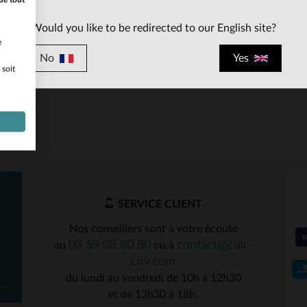
Would you like to be redirected to our English site?
e
No
Yes
 soit
ILLES DISPONIBLES
TAILLES DISPONIBLE
80
80
SERVICE CLIENT
Nos conseillers sont à votre écoute
03 59 08 80 80
contact@cuir-
au
ou à
city.com
du lundi au vendredi de 10h à 12h30
et de 13h30 à 18h.