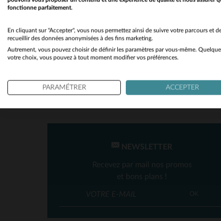
fonctionne parfaitement.
SAISON
En cliquant sur "Accepter", vous nous permettez ainsi de suivre votre parcours et d
recueillir des données anonymisées à des fins marketing.
Toutes Saisons
(2)
Autrement, vous pouvez choisir de définir les paramètres par vous-même. Quelque
votre choix, vous pouvez à tout moment modifier vos préférences.
TA
PARAMÉTRER
ACCEPTER
NEWSLETTER
Recevez par mail nos promos
et bons plans !
OK