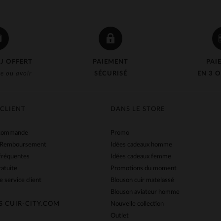
J OFFERT
PAIEMENT
PAI
e ou avoir
SÉCURISÉ
EN 3 O
 CLIENT
DANS LE STORE
 commande
Promo
 Remboursement
Idées cadeaux homme
fréquentes
Idées cadeaux femme
ratuite
Promotions du moment
e service client
Blouson cuir matelassé
Blouson aviateur homme
S CUIR-CITY.COM
Nouvelle collection
Outlet