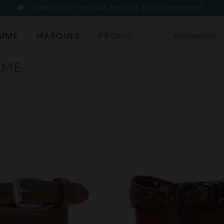
LIVRAISON ET RETOUR OFFERTS
(voir conditions)
MME
MARQUES
PROMO
MME