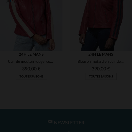
(2)
(2)
(2)
(1)
24H LE MANS
24H LE MANS
Cuir de mouton rouge, coupe slimfit, inspiré des 24 Heures du Mans.
Blouson motard en cuir de mouton rouge, licence 24h Le Mans.
(1)
(2)
390,00 €
390,00 €
TOUTES SAISONS
TOUTES SAISONS
(2)
(2)
(2)
NEWSLETTER
TAILLES DISPONIBLES
TAILLES DISPONIBLES