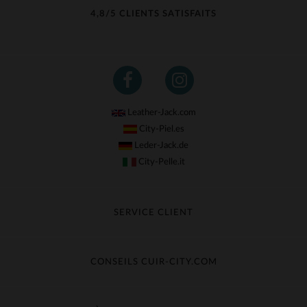
4,8/5 CLIENTS SATISFAITS
Leather-Jack.com
City-Piel.es
Leder-Jack.de
City-Pelle.it
SERVICE CLIENT
Suivre ma commande
Échange & Remboursement
CONSEILS CUIR-CITY.COM
Questions fréquentes
Livraison gratuite
Entretien du cuir