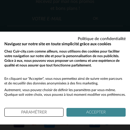
Recevez par mail nos promos
L
XL
2XL
M
L
XL
et bons plans !
OK
Politique de confidentialité
Naviguez sur notre site en toute simplicité grâce aux cookies
Chez Cuir-city.com comme ailleurs, nous utilisons des cookies pour faciliter
SERVICE CLIENT
votre navigation sur notre site et pour la personnalisation de nos publicités.
Grâce à eux, nous pouvons vous proposer un contenu et une expérience de
Nos conseillers sont à votre écoute
qualité et nous assurer que tout fonctionne parfaitement.
Would you like to be redirected to our English site?
03 59 08 80 80
contact@cuir-city.com
au
ou à
du lundi au vendredi de 10h à 12h30
No
En cliquant sur "Accepter", vous nous permettez ainsi de suivre votre parcours
et de recueillir des données anonymisées à des fins marketing.
et de 13h30 à 18h.
Autrement, vous pouvez choisir de définir les paramètres par vous-même.
Yes
Quelque soit votre choix, vous pouvez à tout moment modifier vos préférences.
NOS PARTENAIRES DE CONFIANCE
PARAMÉTRER
ACCEPTER