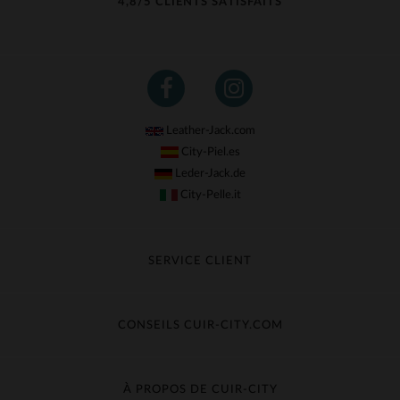
4,8/5 CLIENTS SATISFAITS
Leather-Jack.com
City-Piel.es
Leder-Jack.de
City-Pelle.it
SERVICE CLIENT
Suivre ma commande
Échange & Remboursement
CONSEILS CUIR-CITY.COM
Questions fréquentes
Livraison gratuite
Entretien du cuir
Contacter le service client
Guide des matières
À PROPOS DE CUIR-CITY