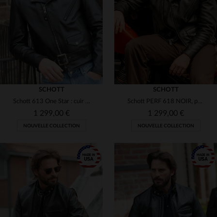
(6)
(6)
(5)
(1)
(1)
SCHOTT
SCHOTT
Schott 613 One Star : cuir de vachette noir, Perfecto légendaire.
Schott PERF 618 NOIR, perfecto en steerhide américain indémodable.
(2)
(5)
1 299,00 €
1 299,00 €
(3)
NOUVELLE COLLECTION
NOUVELLE COLLECTION
(4)
(2)
(3)
(3)
(6)
TAILLES DISPONIBLES
38
40
42
44
46
TAILLES DISPONIBLES