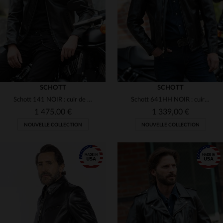
48
38
40
42
44
48
SCHOTT
SCHOTT
Schott 141 NOIR : cuir de vachette, coupe café racer, made in USA.
Schott 641HH NOIR : cuir de cheval épais, style biker, made in USA.
1 475,00 €
1 339,00 €
NOUVELLE COLLECTION
NOUVELLE COLLECTION
TAILLES DISPONIBLES
TAILLES DISPONIBLES
38
40
42
44
46
36
38
40
42
44