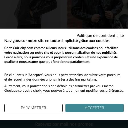
48
50
52
46
48
Politique de confidentialité
Naviguez sur notre site en toute simplicité grâce aux cookies
SCHOTT
SCHOTT
Chez Cuir-city.com comme ailleurs, nous utilisons des cookies pour faciliter
votre navigation sur notre site et pour la personnalisation de nos publicités.
689H NOIR de Schott : cuir de cheval épais, cousin du mythique 141.
Schott 613SH BLACK, cuir heavyweight et étoile, l'héritage Perfecto.
Grâce à eux, nous pouvons vous proposer un contenu et une expérience de
1 349,00 €
1 550,00 €
qualité et nous assurer que tout fonctionne parfaitement.
Would you like to be redirected to our English site?
NOUVELLE COLLECTION
NOUVELLE COLLECTION
No
En cliquant sur "Accepter", vous nous permettez ainsi de suivre votre parcours
et de recueillir des données anonymisées à des fins marketing.
Autrement, vous pouvez choisir de définir les paramètres par vous-même.
Yes
Quelque soit votre choix, vous pouvez à tout moment modifier vos préférences.
PARAMÉTRER
ACCEPTER
NEWSLETTER
TAILLES DISPONIBLES
TAILLES DISPONIBLES
Recevez par mail nos promos
36
40
42
44
46
38
44
46
48