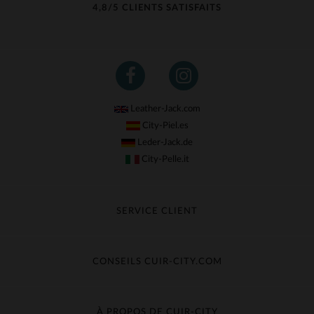
4,8/5 CLIENTS SATISFAITS
Leather-Jack.com
City-Piel.es
Leder-Jack.de
City-Pelle.it
SERVICE CLIENT
Suivre ma commande
Échange & Remboursement
CONSEILS CUIR-CITY.COM
Questions fréquentes
Livraison gratuite
Entretien du cuir
Contacter le service client
Guide des matières
À PROPOS DE CUIR-CITY