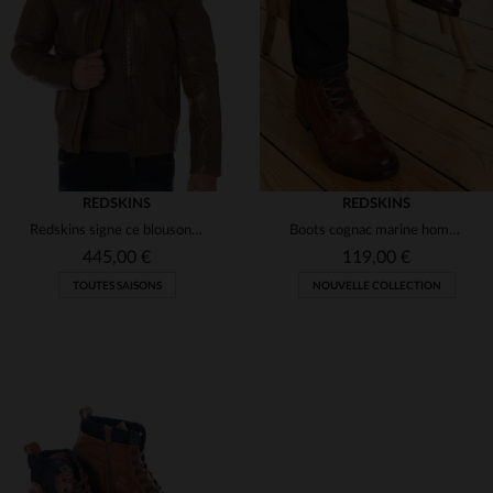
(10)
(3)
(2)
(2)
(1)
(1)
(1)
(1)
REDSKINS
REDSKINS
Redskins signe ce blouson motard en cuir de mouton cognac.
Boots cognac marine homme
(1)
445,00 €
119,00 €
TOUTES SAISONS
NOUVELLE COLLECTION
(3)
(1)
TAILLES DISPONIBLES
TAILLES DISPONIBLES