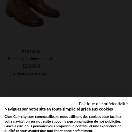
L
XL
2XL
40
REDSKINS
Boots cognac homme marine
129,00 €
NOUVELLE COLLECTION
Politique de confidentialité
Naviguez sur notre site en toute simplicité grâce aux cookies
Chez Cuir-city.com comme ailleurs, nous utilisons des cookies pour faciliter
NEWSLETTER
TAILLES DISPONIBLES
votre navigation sur notre site et pour la personnalisation de nos publicités.
Grâce à eux, nous pouvons vous proposer un contenu et une expérience de
Recevez par mail nos promos
qualité et nous assurer que tout fonctionne parfaitement.
Would you like to be redirected to our English site?