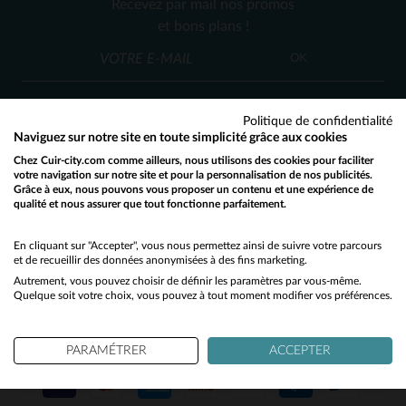
Recevez par mail nos promos
TU
et bons plans !
OK
Politique de confidentialité
Naviguez sur notre site en toute simplicité grâce aux cookies
Chez Cuir-city.com comme ailleurs, nous utilisons des cookies pour faciliter
SERVICE CLIENT
votre navigation sur notre site et pour la personnalisation de nos publicités.
Grâce à eux, nous pouvons vous proposer un contenu et une expérience de
Nos conseillers sont à votre écoute
qualité et nous assurer que tout fonctionne parfaitement.
Would you like to be redirected to our English site?
03 59 08 80 80
contact@cuir-city.com
au
ou à
du lundi au vendredi de 10h à 12h30
No
En cliquant sur "Accepter", vous nous permettez ainsi de suivre votre parcours
et de recueillir des données anonymisées à des fins marketing.
et de 13h30 à 18h.
Autrement, vous pouvez choisir de définir les paramètres par vous-même.
Yes
Quelque soit votre choix, vous pouvez à tout moment modifier vos préférences.
NOS PARTENAIRES DE CONFIANCE
PARAMÉTRER
ACCEPTER