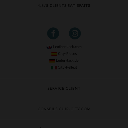
4,8/5 CLIENTS SATISFAITS
Leather-Jack.com
City-Piel.es
Leder-Jack.de
City-Pelle.it
SERVICE CLIENT
Suivre ma commande
Échange & Remboursement
CONSEILS CUIR-CITY.COM
Questions fréquentes
Livraison gratuite
Entretien du cuir