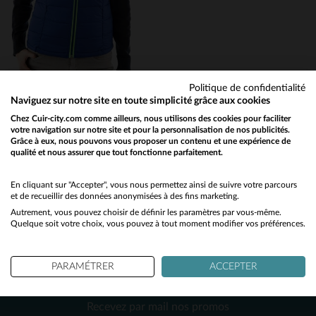
34
36
S
Politique de confidentialité
Naviguez sur notre site en toute simplicité grâce aux cookies
KAPORAL
Chez Cuir-city.com comme ailleurs, nous utilisons des cookies pour faciliter
votre navigation sur notre site et pour la personnalisation de nos publicités.
Doudoune Femme Bleu été Polyamide Kaporal
Grâce à eux, nous pouvons vous proposer un contenu et une expérience de
32,50 €
qualité et nous assurer que tout fonctionne parfaitement.
65,00 €
Would you like to be redirected to our English site?
PROMO
−50 %
No
En cliquant sur "Accepter", vous nous permettez ainsi de suivre votre parcours
et de recueillir des données anonymisées à des fins marketing.
Autrement, vous pouvez choisir de définir les paramètres par vous-même.
Yes
Quelque soit votre choix, vous pouvez à tout moment modifier vos préférences.
PARAMÉTRER
ACCEPTER
NEWSLETTER
TAILLES DISPONIBLES
Recevez par mail nos promos
XS