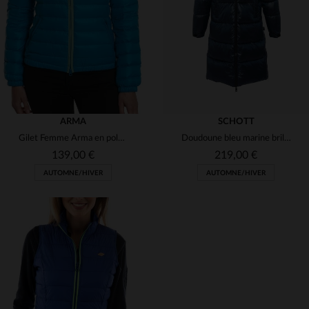
S
M
L
34
36
ARMA
SCHOTT
Gilet Femme Arma en polyamide bleu
Doudoune bleu marine brillant extra longue
139,00 €
219,00 €
AUTOMNE/HIVER
AUTOMNE/HIVER
TAILLES DISPONIBLES
TAILLES DISPONIBLES