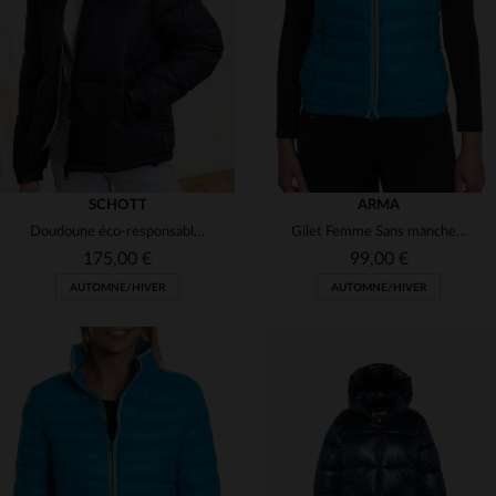
(2)
(1)
(5)
(2)
(1)
(5)
SCHOTT
ARMA
Doudoune éco-responsable en nylon recyclé bleu marine
Gilet Femme Sans manches en polyamide Arma
(1)
175,00 €
99,00 €
AUTOMNE/HIVER
AUTOMNE/HIVER
TAILLES DISPONIBLES
TAILLES DISPONIBLES