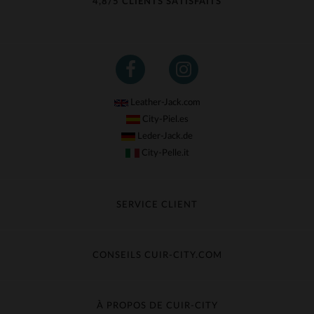
4,8/5 CLIENTS SATISFAITS
Leather-Jack.com
City-Piel.es
Leder-Jack.de
City-Pelle.it
SERVICE CLIENT
Suivre ma commande
Échange & Remboursement
CONSEILS CUIR-CITY.COM
Questions fréquentes
Livraison gratuite
Entretien du cuir
Contacter le service client
Guide des matières
À PROPOS DE CUIR-CITY