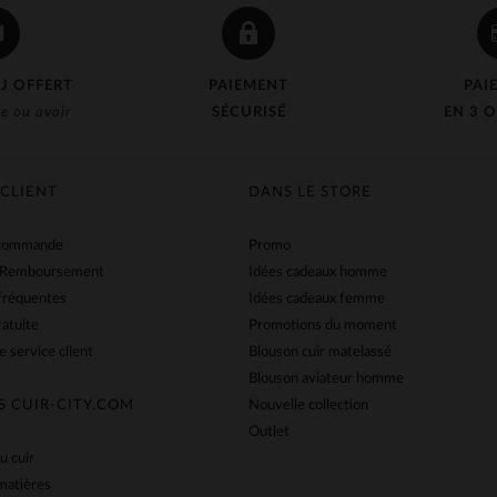
J OFFERT
PAIEMENT
PAI
e ou avoir
SÉCURISÉ
EN 3 O
 CLIENT
DANS LE STORE
 commande
Promo
 Remboursement
Idées cadeaux homme
fréquentes
Idées cadeaux femme
ratuite
Promotions du moment
e service client
Blouson cuir matelassé
Blouson aviateur homme
S CUIR-CITY.COM
Nouvelle collection
Outlet
u cuir
matières