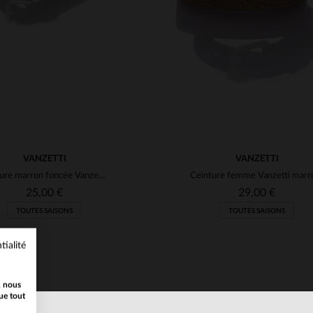
VANZETTI
VANZETTI
Ceinture marron foncée Vanzetti en cuir
25,00 €
29,00 €
TOUTES SAISONS
TOUTES SAISONS
tialité
, nous
ue tout