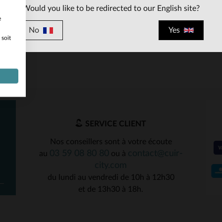
Would you like to be redirected to our English site?
e
No
Yes
 soit
ILLES DISPONIBLES
TAILLES DISPONIBLE
80
80
SERVICE CLIENT
Nos conseillers sont à votre écoute
03 59 08 80 80
contact@cuir-
au
ou à
city.com
du lundi au vendredi de 10h à 12h30
et de 13h30 à 18h.