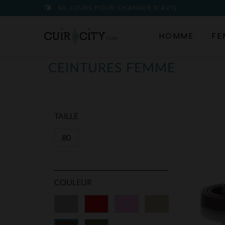
90 JOURS POUR CHANGER D'AVIS
HOMME
FE
CEINTURES FEMME
TAILLE
80
COULEUR
Gris
Rouge
Rose
Beige