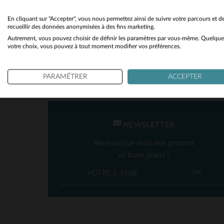
Toutes Saisons
(3)
En cliquant sur "Accepter", vous nous permettez ainsi de suivre votre parcours et d
recueillir des données anonymisées à des fins marketing.
Autrement, vous pouvez choisir de définir les paramètres par vous-même. Quelque
votre choix, vous pouvez à tout moment modifier vos préférences.
TA
PARAMÉTRER
ACCEPTER
NEWSLETTER
Recevez par mail nos promos
et bons plans !
OK