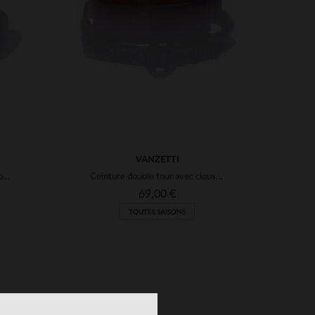
VANZETTI
Ceinture femme Vanzetti marron en cuir
Ceinture double tour avec clous pour femme
69,00 €
TOUTES SAISONS