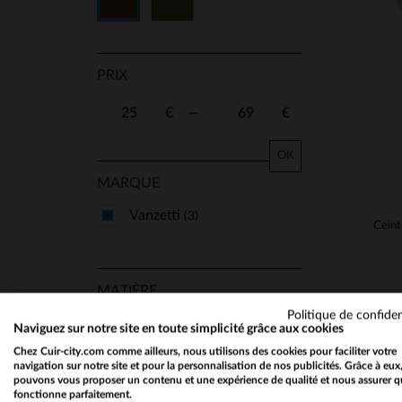
Vert
Marron
PRIX
€
—
€
OK
MARQUE
Vanzetti
(3)
MATIÈRE
Politique de confiden
Cuir Epais
(3)
Naviguez sur notre site en toute simplicité grâce aux cookies
Chez Cuir-city.com comme ailleurs, nous utilisons des cookies pour faciliter votre
navigation sur notre site et pour la personnalisation de nos publicités. Grâce à eux
pouvons vous proposer un contenu et une expérience de qualité et nous assurer q
fonctionne parfaitement.
SAISON