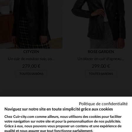
L
XL
2XL
48
50
CITYZEN
ROSE GARDEN
Un cuir de mouton noir, coupe droite, pour une élégance intemporelle.
Un blazer en cuir d'agneau noir, souple, léger et indémodable.
279,00 €
299,00 €
TOUTES SAISONS
TOUTES SAISONS
Politique de confidentialité
Naviguez sur notre site en toute simplicité grâce aux cookies
Chez Cuir-city.com comme ailleurs, nous utilisons des cookies pour faciliter
NEWSLETTER
TAILLES DISPONIBLES
TAILLES DISPONIBLES
votre navigation sur notre site et pour la personnalisation de nos publicités.
Grâce à eux, nous pouvons vous proposer un contenu et une expérience de
Recevez par mail nos promos
qualité et nous assurer que tout fonctionne parfaitement.
Would you like to be redirected to our English site?