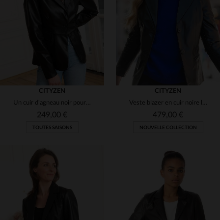
(3)
(1)
(4)
(2)
(1)
(4)
CITYZEN
CITYZEN
(1)
Un cuir d'agneau noir pour un blazer chic et polyvalent au quotidien.
Veste blazer en cuir noire légère et élégante
(1)
249,00 €
479,00 €
TOUTES SAISONS
NOUVELLE COLLECTION
(1)
(3)
(4)
TAILLES DISPONIBLES
(1)
38
40
42
44
46
TAILLES DISPONIBLES