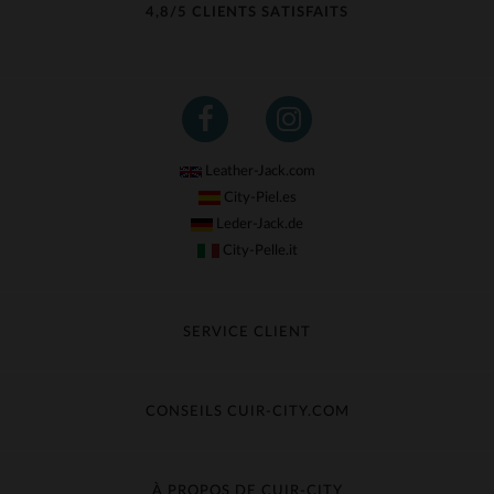
4,8/5 CLIENTS SATISFAITS
Leather-Jack.com
City-Piel.es
Leder-Jack.de
City-Pelle.it
SERVICE CLIENT
Suivre ma commande
Échange & Remboursement
CONSEILS CUIR-CITY.COM
Questions fréquentes
Livraison gratuite
Entretien du cuir
Contacter le service client
Guide des matières
À PROPOS DE CUIR-CITY