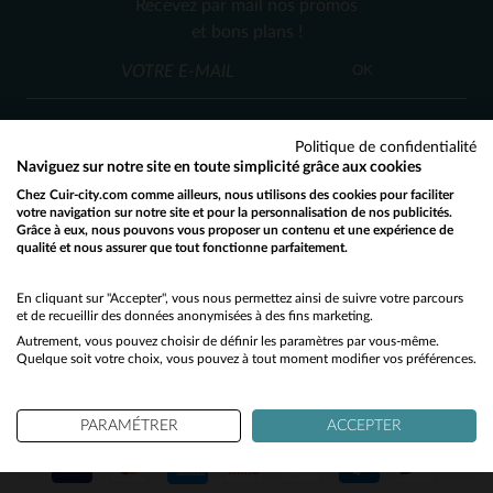
Recevez par mail nos promos
M
L
XL
3XL
46
48
50
52
54
et bons plans !
OK
Politique de confidentialité
Naviguez sur notre site en toute simplicité grâce aux cookies
Chez Cuir-city.com comme ailleurs, nous utilisons des cookies pour faciliter
SERVICE CLIENT
votre navigation sur notre site et pour la personnalisation de nos publicités.
Grâce à eux, nous pouvons vous proposer un contenu et une expérience de
Nos conseillers sont à votre écoute
qualité et nous assurer que tout fonctionne parfaitement.
Would you like to be redirected to our English site?
03 59 08 80 80
contact@cuir-city.com
au
ou à
du lundi au vendredi de 10h à 12h30
No
En cliquant sur "Accepter", vous nous permettez ainsi de suivre votre parcours
et de recueillir des données anonymisées à des fins marketing.
et de 13h30 à 18h.
Autrement, vous pouvez choisir de définir les paramètres par vous-même.
Yes
Quelque soit votre choix, vous pouvez à tout moment modifier vos préférences.
NOS PARTENAIRES DE CONFIANCE
PARAMÉTRER
ACCEPTER