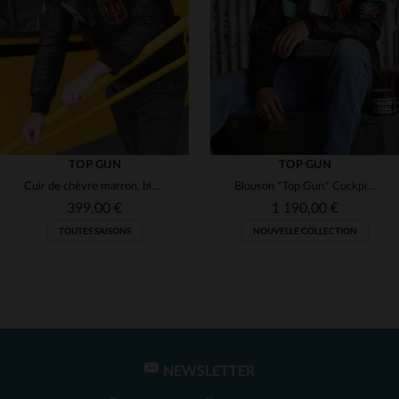
(1)
(1)
(2)
(2)
(2)
TOP GUN
TOP GUN
Cuir de chèvre marron, blouson G-1 Maverick avec 17 patchs officiels.
Blouson *Top Gun* Cockpit USA en cuir de chèvre.17 patchs brodés, col shearling vieilli.
(2)
399,00 €
1 190,00 €
TOUTES SAISONS
NOUVELLE COLLECTION
(1)
(1)
(1)
(1)
TAILLES DISPONIBLES
(2)
36
38
40
42
44
NEWSLETTER
TAILLES DISPONIBLES
(1)