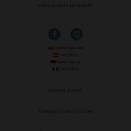
4,8/5 CLIENTS SATISFAITS
Leather-Jack.com
City-Piel.es
Leder-Jack.de
City-Pelle.it
SERVICE CLIENT
Suivre ma commande
Échange & Remboursement
CONSEILS CUIR-CITY.COM
Questions fréquentes
Livraison gratuite
Entretien du cuir