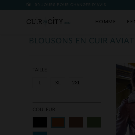
90 JOURS POUR CHANGER D'AVIS
HOMME
FE
BLOUSONS EN CUIR AVI
TAILLE
L
XL
2XL
COULEUR
Noir
Marron
Vert
Cognac