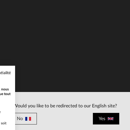
ILLES DISPONIBLES
TAILLES DISPONIBLE
XL
L
2XL
tialité
, nous
ue tout
Would you like to be redirected to our English site?
e
No
Yes
 soit