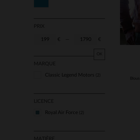
Bleu
PRIX
€
—
€
OK
MARQUE
Classic Legend Motors
(2)
LICENCE
Royal Air Force
(2)
MATIÈRE