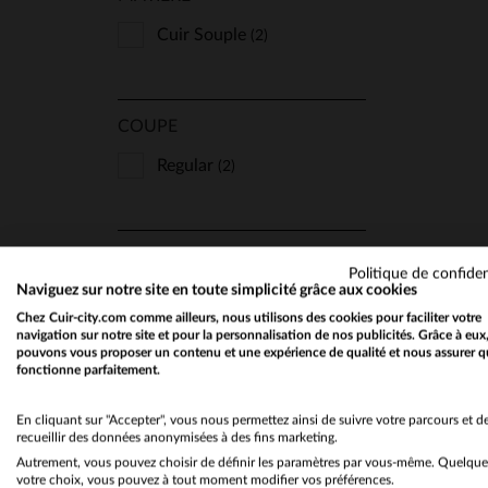
Cuir Souple
(2)
COUPE
Regular
TA
(2)
TYPE
Politique de confiden
Naviguez sur notre site en toute simplicité grâce aux cookies
Aviateur
(2)
Chez Cuir-city.com comme ailleurs, nous utilisons des cookies pour faciliter votre
Col Chemise
navigation sur notre site et pour la personnalisation de nos publicités. Grâce à eux
(1)
pouvons vous proposer un contenu et une expérience de qualité et nous assurer q
fonctionne parfaitement.
Col Fourrure
(1)
En cliquant sur "Accepter", vous nous permettez ainsi de suivre votre parcours et d
recueillir des données anonymisées à des fins marketing.
Autrement, vous pouvez choisir de définir les paramètres par vous-même. Quelque
STYLE
votre choix, vous pouvez à tout moment modifier vos préférences.