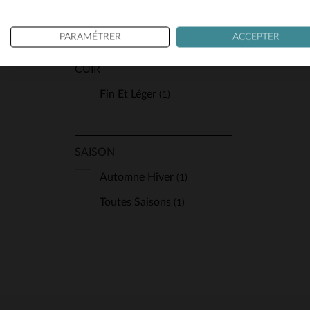
Classique Et Indémodable
(1)
PARAMÉTRER
ACCEPTER
CUIR
Fin Et Léger
(1)
SAISON
Automne Hiver
(1)
Toutes Saisons
(1)