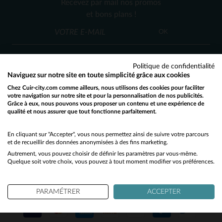
Recevez par mail nos promos
54
56
48
52
et bons plans !
OK
Politique de confidentialité
Naviguez sur notre site en toute simplicité grâce aux cookies
Chez Cuir-city.com comme ailleurs, nous utilisons des cookies pour faciliter
SERVICE CLIENT
votre navigation sur notre site et pour la personnalisation de nos publicités.
Grâce à eux, nous pouvons vous proposer un contenu et une expérience de
Nos conseillers sont à votre écoute
qualité et nous assurer que tout fonctionne parfaitement.
Would you like to be redirected to our English site?
03 59 08 80 80
contact@cuir-city.com
au
ou à
du lundi au vendredi de 10h à 12h30
No
En cliquant sur "Accepter", vous nous permettez ainsi de suivre votre parcours
et de recueillir des données anonymisées à des fins marketing.
et de 13h30 à 18h.
Autrement, vous pouvez choisir de définir les paramètres par vous-même.
Yes
Quelque soit votre choix, vous pouvez à tout moment modifier vos préférences.
NOS PARTENAIRES DE CONFIANCE
PARAMÉTRER
ACCEPTER