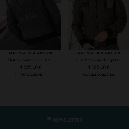
(2)
(2)
(2)
(2)
AERONAUTICA MILITARE
AERONAUTICA MILITARE
Blouson aviateur en cuir de mouton anthracite, made in Italy.
Cuir de mouton vieilli pour ce blouson aviateur Aeronautica Militare.
(1)
(1)
1 625,00 €
1 225,00 €
(1)
TOUTES SAISONS
NOUVELLE COLLECTION
(2)
(1)
NEWSLETTER
TAILLES DISPONIBLES
TAILLES DISPONIBLES