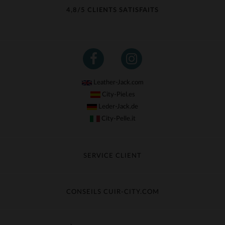
4,8/5 CLIENTS SATISFAITS
Leather-Jack.com
City-Piel.es
Leder-Jack.de
City-Pelle.it
SERVICE CLIENT
Suivre ma commande
Échange & Remboursement
CONSEILS CUIR-CITY.COM
Questions fréquentes
Livraison gratuite
Entretien du cuir