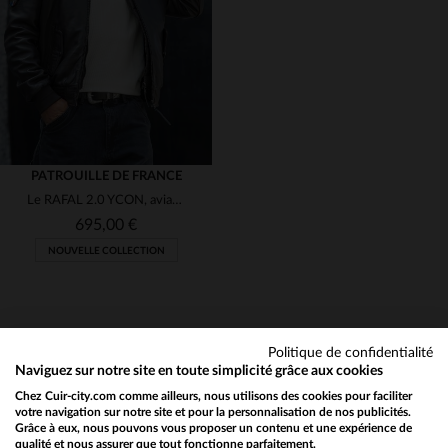
3XL
4XL
5XL
6XL
3XL
4XL
5XL
PATROUILLE DE FRANCE
Le RAFAL 2.0 YCON, aviateur en cuir d'agneau souple signé Redskins.
695,00 €
NOUVELLE COLLECTION
Politique de confidentialité
TAILLES DISPONIBLES
Naviguez sur notre site en toute simplicité grâce aux cookies
Chez Cuir-city.com comme ailleurs, nous utilisons des cookies pour faciliter
M
L
XL
2XL
3XL
NEWSLETTER
votre navigation sur notre site et pour la personnalisation de nos publicités.
Grâce à eux, nous pouvons vous proposer un contenu et une expérience de
Recevez par mail nos promos
qualité et nous assurer que tout fonctionne parfaitement.
Would you like to be redirected to our English site?