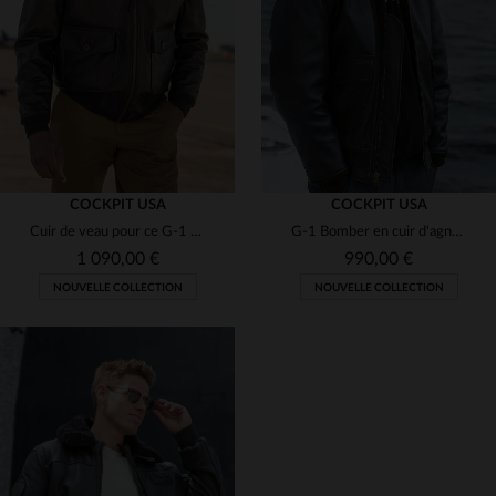
(2)
(1)
(1)
(3)
(3)
COCKPIT USA
COCKPIT USA
Cuir de veau pour ce G-1 Cockpit USA. Shearling amovible et robuste.
G-1 Bomber en cuir d'agneau de Cockpit USA, héritage de l'US Navy.
(3)
1 090,00 €
990,00 €
NOUVELLE COLLECTION
NOUVELLE COLLECTION
(3)
(1)
(1)
(2)
TAILLES DISPONIBLES
TAILLES DISPONIBLES
S
M
L
XL
2XL
S
M
L
XL
2XL