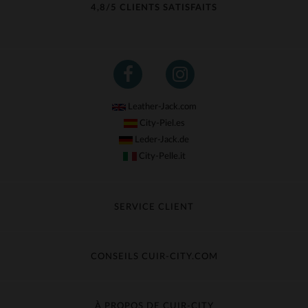
4,8/5 CLIENTS SATISFAITS
Leather-Jack.com
City-Piel.es
Leder-Jack.de
City-Pelle.it
SERVICE CLIENT
Suivre ma commande
Échange & Remboursement
CONSEILS CUIR-CITY.COM
Questions fréquentes
Livraison gratuite
Entretien du cuir
Contacter le service client
Guide des matières
À PROPOS DE CUIR-CITY