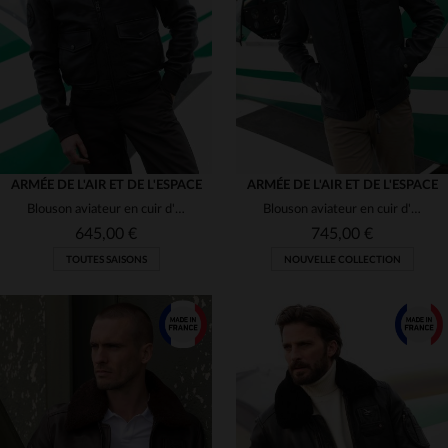
(15)
(5)
(5)
(1)
(4)
(1)
(1)
(4)
(5)
ARMÉE DE L'AIR ET DE L'ESPACE
ARMÉE DE L'AIR ET DE L'ESPACE
Blouson aviateur en cuir d'agneau marron, style A2. Fourrure amovible.
Blouson aviateur en cuir d'agneau bleu marine, fabriqué en France.
(5)
(12)
(5)
645,00 €
745,00 €
(13)
TOUTES SAISONS
NOUVELLE COLLECTION
(1)
(16)
(1)
(46)
TAILLES DISPONIBLES
(22)
S
M
L
XL
2XL
TAILLES DISPONIBLES
(1)