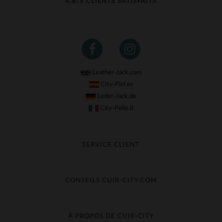
4,8/5 CLIENTS SATISFAITS
Leather-Jack.com
City-Piel.es
Leder-Jack.de
City-Pelle.it
SERVICE CLIENT
Suivre ma commande
Échange & Remboursement
CONSEILS CUIR-CITY.COM
Questions fréquentes
Livraison gratuite
Entretien du cuir
Contacter le service client
Guide des matières
À PROPOS DE CUIR-CITY