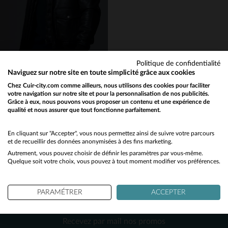
L
XL
2XL
L
3XL
Politique de confidentialité
Naviguez sur notre site en toute simplicité grâce aux cookies
ARMÉE DE L'AIR ET DE L'ESPACE
Chez Cuir-city.com comme ailleurs, nous utilisons des cookies pour faciliter
votre navigation sur notre site et pour la personnalisation de nos publicités.
Cuir d'agneau noir, style A2, coupe slim et détails techniques.
Grâce à eux, nous pouvons vous proposer un contenu et une expérience de
645,00 €
qualité et nous assurer que tout fonctionne parfaitement.
Would you like to be redirected to our English site?
NOUVELLE COLLECTION
No
En cliquant sur "Accepter", vous nous permettez ainsi de suivre votre parcours
et de recueillir des données anonymisées à des fins marketing.
Autrement, vous pouvez choisir de définir les paramètres par vous-même.
Yes
Quelque soit votre choix, vous pouvez à tout moment modifier vos préférences.
PARAMÉTRER
ACCEPTER
NEWSLETTER
TAILLES DISPONIBLES
Recevez par mail nos promos
3XL