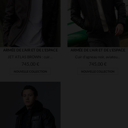
M
L
XL
2XL
3XL
3XL
4XL
5XL
(2)
(1)
(4)
ARMÉE DE L'AIR ET DE L'ESPACE
ARMÉE DE L'AIR ET DE L'ESPACE
JET ATLAS BROWN : cuir d'agneau lisse, héritage des pilotes français.
Cuir d'agneau noir, aviateur moderne fabriqué en France.
745,00 €
745,00 €
NOUVELLE COLLECTION
NOUVELLE COLLECTION
TAILLES DISPONIBLES
TAILLES DISPONIBLES