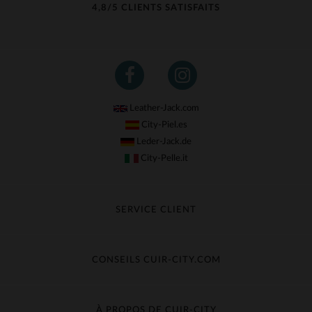
4,8/5 CLIENTS SATISFAITS
Leather-Jack.com
City-Piel.es
Leder-Jack.de
City-Pelle.it
SERVICE CLIENT
Suivre ma commande
Échange & Remboursement
CONSEILS CUIR-CITY.COM
Questions fréquentes
Livraison gratuite
Entretien du cuir
Contacter le service client
Guide des matières
À PROPOS DE CUIR-CITY