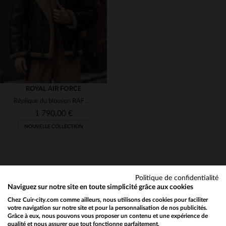
48
50
48
50
ROYAL AIR FORCE
Réplique du blouson RAF 1937 en peau de mouton tondue, chaud et léger.
1 790,00 €
NOUVELLE COLLECTION
Politique de confidentialité
TAILLES DISPONIBLES
Naviguez sur notre site en toute simplicité grâce aux cookies
Chez Cuir-city.com comme ailleurs, nous utilisons des cookies pour faciliter
38
40
42
44
46
NEWSLETTER
votre navigation sur notre site et pour la personnalisation de nos publicités.
Grâce à eux, nous pouvons vous proposer un contenu et une expérience de
Recevez par mail nos promos
qualité et nous assurer que tout fonctionne parfaitement.
Would you like to be redirected to our English site?