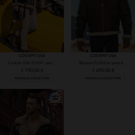
(3)
(2)
(1)
(3)
(3)
COCKPIT USA
COCKPIT USA
Cockpit USA Z2109 : peau de mouton, coupe RAF 1938. Robuste.
Blouson Z2103 en peau de mouton tannée, renforts cuir, coupe regular.
(1)
1 790,00 €
1 690,00 €
NOUVELLE COLLECTION
NOUVELLE COLLECTION
(3)
(2)
(3)
(3)
(1)
TAILLES DISPONIBLES
TAILLES DISPONIBLES
(3)
38
40
42
44
46
38
40
42
44
46