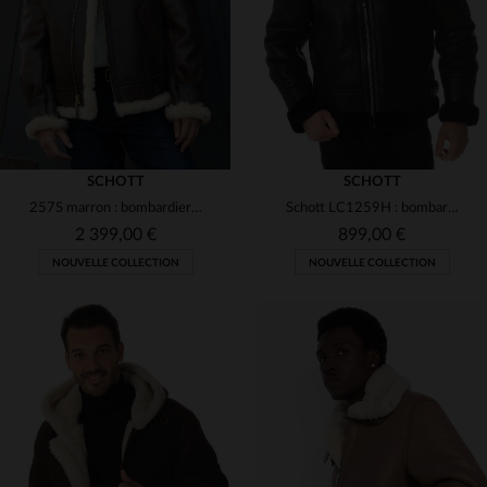
4XL
S
M
2XL
4XL
5XL
SCHOTT
SCHOTT
257S marron : bombardier B-3 en mouton heavyweight, chaud et vintage.
Schott LC1259H : bombardier en cuir de mouton noir, chaud et vintage.
2 399,00 €
899,00 €
NOUVELLE COLLECTION
NOUVELLE COLLECTION
TAILLES DISPONIBLES
38
40
42
44
46
TAILLES DISPONIBLES
48
50
S
M
L
XL
2XL