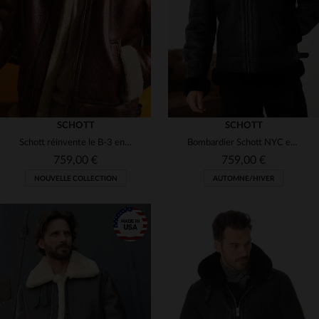
M
L
XL
2XL
5XL
48
SCHOTT
SCHOTT
Schott réinvente le B-3 en mouton double face, chaud et intemporel.
Bombardier Schott NYC en cuir de mouton double face : le LC1259 BLACK.
759,00 €
759,00 €
NOUVELLE COLLECTION
AUTOMNE/HIVER
TAILLES DISPONIBLES
S
M
XL
2XL
3XL
TAILLES DISPONIBLES