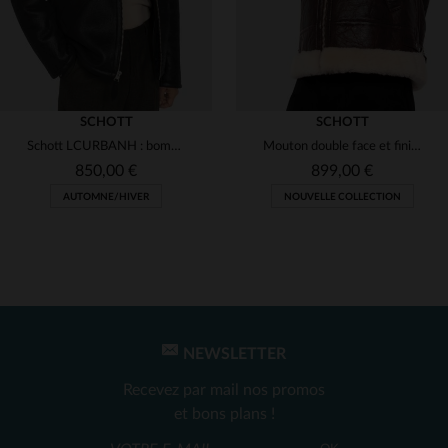
SCHOTT
SCHOTT
Schott LCURBANH : bombardier chaud en mouton retourné pour l'hiver.
Mouton double face et fini crack pour ce bombardier B-3 Schott.
850,00 €
899,00 €
AUTOMNE/HIVER
NOUVELLE COLLECTION
NEWSLETTER
TAILLES DISPONIBLES
TAILLES DISPONIBLES
Recevez par mail nos promos
3XL
L
et bons plans !