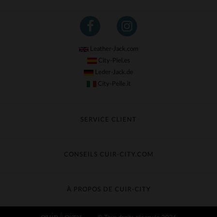
Leather-Jack.com
City-Piel.es
Leder-Jack.de
City-Pelle.it
SERVICE CLIENT
Suivre ma commande
Échange & Remboursement
CONSEILS CUIR-CITY.COM
Questions fréquentes
Livraison gratuite
Entretien du cuir
Contacter le service client
Guide des matières
À PROPOS DE CUIR-CITY
Guide des tailles
Découvrez Cuir-City