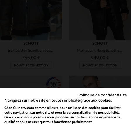
SCHOTT
SCHOTT
Bombardier Schott en peau de mouton double face, chaud et intemporel.
Manteau mi-long Schott en mouton retourné, inspiré des aviateurs.
765,00 €
949,00 €
NOUVELLE COLLECTION
NOUVELLE COLLECTION
Politique de confidentialité
Naviguez sur notre site en toute simplicité grâce aux cookies
Chez Cuir-city.com comme ailleurs, nous utilisons des cookies pour faciliter
TAILLES DISPONIBLES
TAILLES DISPONIBLES
votre navigation sur notre site et pour la personnalisation de nos publicités.
Grâce à eux, nous pouvons vous proposer un contenu et une expérience de
qualité et nous assurer que tout fonctionne parfaitement.
Would you like to be redirected to our English site?
S
M
L
L
XL