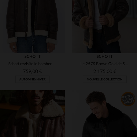
(1)
(1)
(1)
(6)
(15)
(4)
(3)
(11)
(2)
(1)
SCHOTT
SCHOTT
(1)
Schott revisite le bomber B-3 en cuir de mouton lourd et chaud.
Le 257S Brown Gold de Schott, aviateur en shearling pour l'hiver.
(2)
(1)
(1)
759,00 €
2 175,00 €
(2)
(15)
AUTOMNE/HIVER
NOUVELLE COLLECTION
(8)
(1)
(16)
(3)
(5)
(2)
(1)
(16)
(13)
TAILLES DISPONIBLES
(4)
(11)
38
40
42
44
46
TAILLES DISPONIBLES