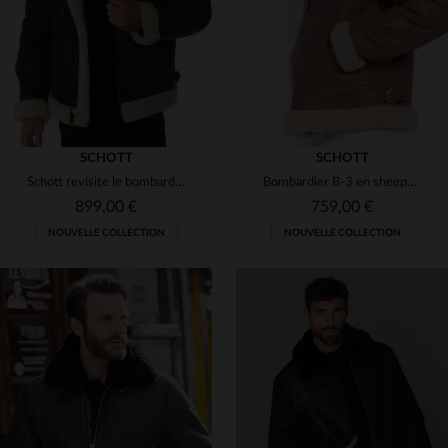
SCHOTT
SCHOTT
Schott revisite le bombardier B-3 en shearling, chaud et intemporel.
Bombardier B-3 en sheepskin, chaleur et authenticité pour l'hiver.
899,00 €
759,00 €
NOUVELLE COLLECTION
NOUVELLE COLLECTION
TAILLES DISPONIBLES
TAILLES DISPONIBLES
S
M
L
2XL
3XL
M