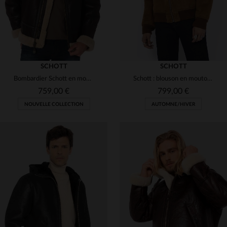
SCHOTT
SCHOTT
Bombardier Schott en mouton retourné marron Cordovan. Fourrure beige.
Schott : blouson en mouton velours, col fourrure, style bombardier.
759,00 €
799,00 €
NOUVELLE COLLECTION
AUTOMNE/HIVER
TAILLES DISPONIBLES
TAILLES DISPONIBLES
XL
L