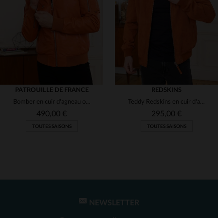
(2)
(1)
(2)
(1)
PATROUILLE DE FRANCE
REDSKINS
Bomber en cuir d'agneau orange, hommage à la Patrouille de France.
Teddy Redskins en cuir d'agneau orange.Bords-côtes et coupe confort.
(1)
(1)
490,00 €
295,00 €
TOUTES SAISONS
TOUTES SAISONS
(2)
(2)
(1)
(2)
NEWSLETTER
TAILLES DISPONIBLES
TAILLES DISPONIBLES