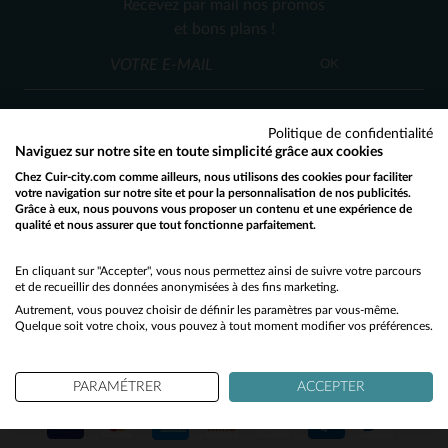
Recevez par mail nos promos
M
L
S
L
et bons plans !
OK
Politique de confidentialité
Naviguez sur notre site en toute simplicité grâce aux cookies
Chez Cuir-city.com comme ailleurs, nous utilisons des cookies pour faciliter
SERVICE CLIENT
votre navigation sur notre site et pour la personnalisation de nos publicités.
Grâce à eux, nous pouvons vous proposer un contenu et une expérience de
Nos conseillers sont à votre écoute
qualité et nous assurer que tout fonctionne parfaitement.
Would you like to be redirected to our English site?
03 59 08 80 80
contact@cuir-city.com
au
ou à
du lundi au vendredi de 10h à 12h30
No
En cliquant sur "Accepter", vous nous permettez ainsi de suivre votre parcours
et de recueillir des données anonymisées à des fins marketing.
et de 13h30 à 18h.
Autrement, vous pouvez choisir de définir les paramètres par vous-même.
Yes
Quelque soit votre choix, vous pouvez à tout moment modifier vos préférences.
NOS PARTENAIRES DE CONFIANCE
PARAMÉTRER
ACCEPTER