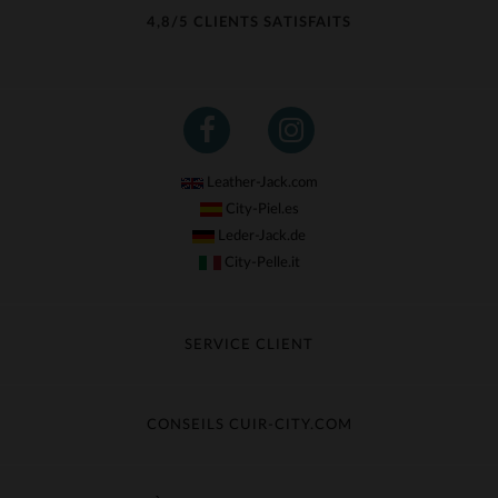
4,8/5 CLIENTS SATISFAITS
Leather-Jack.com
City-Piel.es
Leder-Jack.de
City-Pelle.it
SERVICE CLIENT
Suivre ma commande
Échange & Remboursement
CONSEILS CUIR-CITY.COM
Questions fréquentes
Livraison gratuite
Entretien du cuir