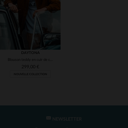
(1)
(1)
(1)
(1)
(1)
(2)
(1)
(1)
DAYTONA
Blouson teddy en cuir de chèvre velours cognac, léger et intemporel.
(1)
299,00 €
NOUVELLE COLLECTION
(1)
(1)
(1)
NEWSLETTER
TAILLES DISPONIBLES