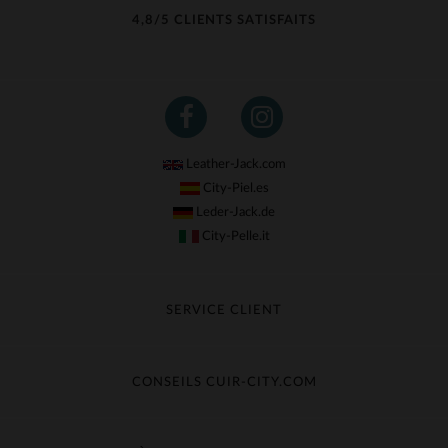
4,8/5 CLIENTS SATISFAITS
Leather-Jack.com
City-Piel.es
Leder-Jack.de
City-Pelle.it
SERVICE CLIENT
Suivre ma commande
Échange & Remboursement
CONSEILS CUIR-CITY.COM
Questions fréquentes
Livraison gratuite
Entretien du cuir