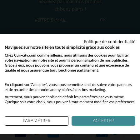
Recevez par mail nos promos
S
M
XL
et bons plans !
OK
Politique de confidentialité
Naviguez sur notre site en toute simplicité grâce aux cookies
Chez Cuir-city.com comme ailleurs, nous utilisons des cookies pour faciliter
SERVICE CLIENT
votre navigation sur notre site et pour la personnalisation de nos publicités.
Grâce à eux, nous pouvons vous proposer un contenu et une expérience de
Nos conseillers sont à votre écoute
qualité et nous assurer que tout fonctionne parfaitement.
Would you like to be redirected to our English site?
03 59 08 80 80
contact@cuir-city.com
au
ou à
du lundi au vendredi de 10h à 12h30
No
En cliquant sur "Accepter", vous nous permettez ainsi de suivre votre parcours
et de recueillir des données anonymisées à des fins marketing.
et de 13h30 à 18h.
Autrement, vous pouvez choisir de définir les paramètres par vous-même.
Yes
Quelque soit votre choix, vous pouvez à tout moment modifier vos préférences.
NOS PARTENAIRES DE CONFIANCE
PARAMÉTRER
ACCEPTER