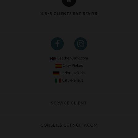
4,8/5 CLIENTS SATISFAITS
Leather-Jack.com
City-Piel.es
Leder-Jack.de
City-Pelle.it
SERVICE CLIENT
Suivre ma commande
Échange & Remboursement
CONSEILS CUIR-CITY.COM
Questions fréquentes