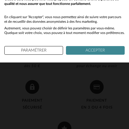
qualité et nous assurer que tout fonctionne parfaitement.
Would you like to be redirected to our English site?
No
En cliquant sur "Accepter", vous nous permettez ainsi de suivre votre parcours
et de recueillir des données anonymisées à des fins marketing.
Autrement, vous pouvez choisir de définir les paramètres par vous-même.
Yes
Quelque soit votre choix, vous pouvez à tout moment modifier vos préférences.
PARAMÉTRER
ACCEPTER
LIVRAISON OFFERTE
RETOUR 90J OFFERT
dès 50 €
pour échange ou avoir
PAIEMENT
PAIEMENT
SÉCURISÉ
EN 3 OU 4 FOIS