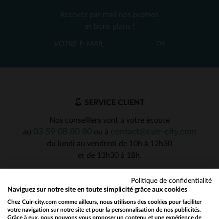
Recevez par mail nos promos
et bons plans !
OK
SERVICE CLIENT
Nos conseillers sont à votre écoute
03 59 08 80 80
contact@cuir-city.com
au
ou à
du lundi au vendredi de 10h à 12h30
et de 13h30 à 18h.
Politique de confidentialité
Naviguez sur notre site en toute simplicité grâce aux cookies
NOS PARTENAIRES DE CONFIANCE
Chez Cuir-city.com comme ailleurs, nous utilisons des cookies pour faciliter
votre navigation sur notre site et pour la personnalisation de nos publicités.
Grâce à eux, nous pouvons vous proposer un contenu et une expérience de