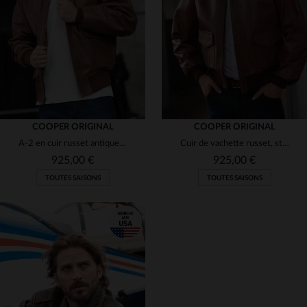
(3)
(3)
(2)
(1)
(3)
COOPER ORIGINAL
COOPER ORIGINAL
A-2 en cuir russet antique, coupe classique et robustesse militaire.
Cuir de vachette russet, style A-2 vintage des blousons de l'USAAF.
(3)
925,00 €
925,00 €
TOUTES SAISONS
TOUTES SAISONS
(3)
(2)
(3)
TAILLES DISPONIBLES
TAILLES DISPONIBLES