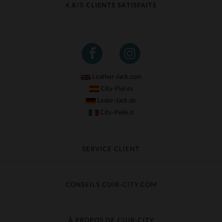
4,8/5 CLIENTS SATISFAITS
Leather-Jack.com
City-Piel.es
Leder-Jack.de
City-Pelle.it
SERVICE CLIENT
Suivre ma commande
Échange & Remboursement
CONSEILS CUIR-CITY.COM
Questions fréquentes
Livraison gratuite
Entretien du cuir
Contacter le service client
Guide des matières
À PROPOS DE CUIR-CITY