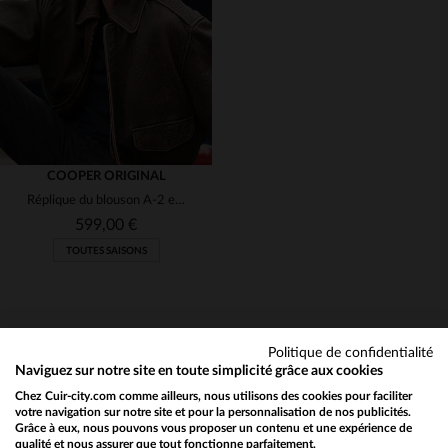
M
L
XL
2XL
3XL
M
L
XL
2XL
COOPER ORIGINAL
Réplique du blouson A-2 en cuir vieilli, hommage aux héros de la WWII.
599,00 €
TOUTES SAISONS
Politique de confidentialité
Naviguez sur notre site en toute simplicité grâce aux cookies
Chez Cuir-city.com comme ailleurs, nous utilisons des cookies pour faciliter
NEWSLETTER
TAILLES DISPONIBLES
votre navigation sur notre site et pour la personnalisation de nos publicités.
Grâce à eux, nous pouvons vous proposer un contenu et une expérience de
Recevez par mail nos promos
qualité et nous assurer que tout fonctionne parfaitement.
Would you like to be redirected to our English site?