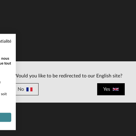
tialité
ILLES DISPONIBLES
, nous
L
XL
2XL
3XL
4XL
ue tout
Would you like to be redirected to our English site?
e
No
Yes
 soit