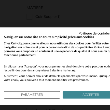
MATIÈRE
Cuir Souple
(1)
Politique de confiden
COUPE
TA
Naviguez sur notre site en toute simplicité grâce aux cookies
Chez Cuir-city.com comme ailleurs, nous utilisons des cookies pour faciliter votre
Regular
(1)
navigation sur notre site et pour la personnalisation de nos publicités. Grâce à eux
M
pouvons vous proposer un contenu et une expérience de qualité et nous assurer q
fonctionne parfaitement.
TYPE
En cliquant sur "Accepter", vous nous permettez ainsi de suivre votre parcours et d
recueillir des données anonymisées à des fins marketing.
Aviateur
(1)
Autrement, vous pouvez choisir de définir les paramètres par vous-même. Quelque
votre choix, vous pouvez à tout moment modifier vos préférences.
Col Chemise
(1)
PARAMÉTRER
ACCEPTER
CUIR