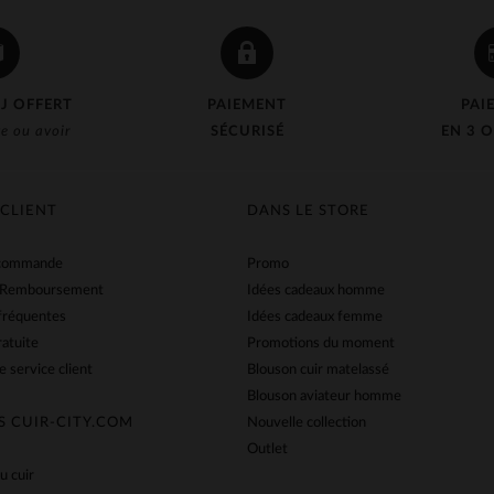
J OFFERT
PAIEMENT
PAI
e ou avoir
SÉCURISÉ
EN 3 O
 CLIENT
DANS LE STORE
 commande
Promo
 Remboursement
Idées cadeaux homme
fréquentes
Idées cadeaux femme
ratuite
Promotions du moment
e service client
Blouson cuir matelassé
Blouson aviateur homme
S CUIR-CITY.COM
Nouvelle collection
Outlet
u cuir