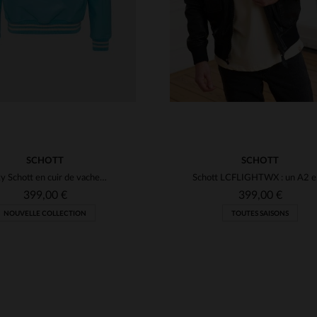
SCHOTT
SCHOTT
Varsity Schott en cuir de vachette, rayures sky et ecru, style rétro.
Schott
399,00 €
399,00 €
NOUVELLE COLLECTION
TOUTES SAISONS