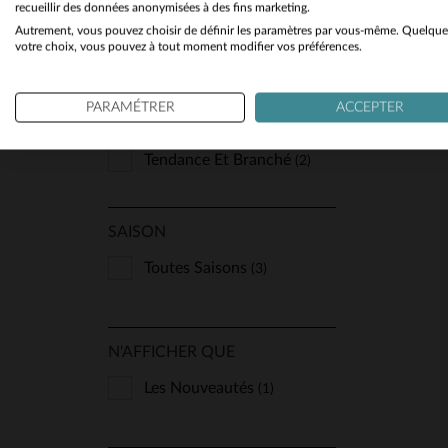
recueillir des données anonymisées à des fins marketing.
STYLE
Autrement, vous pouvez choisir de définir les paramètres par vous-même. Quelque
votre choix, vous pouvez à tout moment modifier vos préférences.
Classique Et Indémodable
(1)
Coloré
(1)
PARAMÉTRER
ACCEPTER
Sport Et Décontracté
(1)
Tendance Et Branché
(2)
SAISON
Toutes Saisons
(3)
N'AFFICHER QUE
Les Nouveautés
(1)