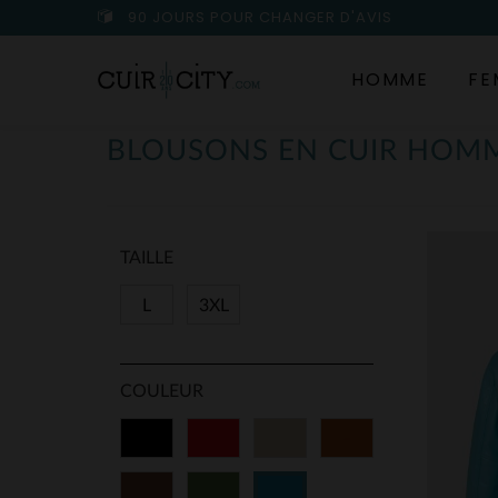
90 JOURS POUR CHANGER D'AVIS
HOMME
FE
BLOUSONS EN CUIR HOMM
TAILLE
L
3XL
COULEUR
Noir
Rouge
Beige
Cognac
Marron
Vert
Bleu