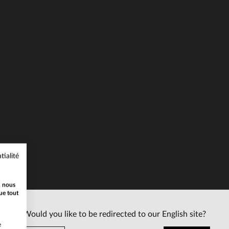
ILLES DISPONIBLES
TAILLES DISPONIBLE
L
3XL
tialité
, nous
ue tout
Would you like to be redirected to our English site?
e