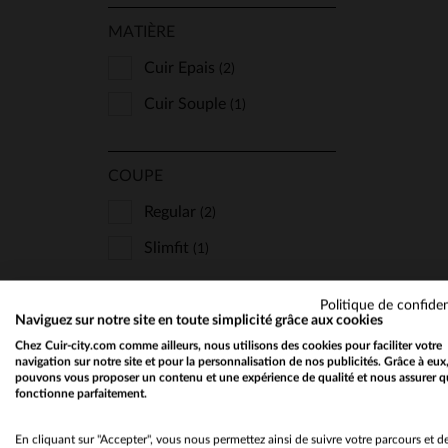
MATIÈRE
Cuir Epais
(2)
Cuir Souple
(1)
TA
COUPE
Regular
(2)
Slimfit
(1)
Politique de confiden
TYPE
Naviguez sur notre site en toute simplicité grâce aux cookies
Chez Cuir-city.com comme ailleurs, nous utilisons des cookies pour faciliter votre
Col Chemise
(3)
navigation sur notre site et pour la personnalisation de nos publicités. Grâce à eux
pouvons vous proposer un contenu et une expérience de qualité et nous assurer q
Teddy
(2)
fonctionne parfaitement.
En cliquant sur "Accepter", vous nous permettez ainsi de suivre votre parcours et d