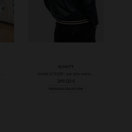
SCHOTT
 LCFLIGHTWX : un A2 en cuir d'agneau bleu marine, coupe slim.
Schott LC5100 : cuir bleu marine, rayures blanc cassé, varsity.
399,00 €
NOUVELLE COLLECTION