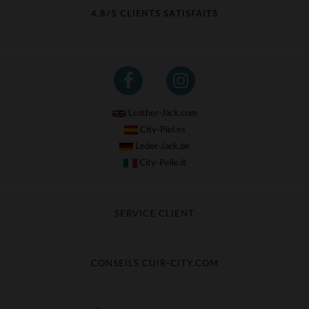
4,8/5 CLIENTS SATISFAITS
Leather-Jack.com
City-Piel.es
Leder-Jack.de
City-Pelle.it
SERVICE CLIENT
Suivre ma commande
Échange & Remboursement
CONSEILS CUIR-CITY.COM
Questions fréquentes
Livraison gratuite
Entretien du cuir