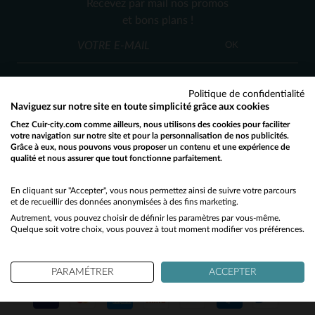
Recevez par mail nos promos
L
3XL
4XL
et bons plans !
OK
Politique de confidentialité
Naviguez sur notre site en toute simplicité grâce aux cookies
Chez Cuir-city.com comme ailleurs, nous utilisons des cookies pour faciliter
SERVICE CLIENT
votre navigation sur notre site et pour la personnalisation de nos publicités.
Grâce à eux, nous pouvons vous proposer un contenu et une expérience de
Nos conseillers sont à votre écoute
qualité et nous assurer que tout fonctionne parfaitement.
Would you like to be redirected to our English site?
03 59 08 80 80
contact@cuir-city.com
au
ou à
du lundi au vendredi de 10h à 12h30
No
En cliquant sur "Accepter", vous nous permettez ainsi de suivre votre parcours
et de recueillir des données anonymisées à des fins marketing.
et de 13h30 à 18h.
Autrement, vous pouvez choisir de définir les paramètres par vous-même.
Yes
Quelque soit votre choix, vous pouvez à tout moment modifier vos préférences.
NOS PARTENAIRES DE CONFIANCE
PARAMÉTRER
ACCEPTER