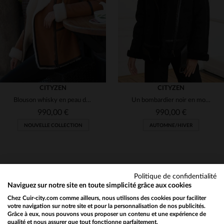
2XL
38
40
42
44
46
CITYZEN
CITYZEN
Blouson whisky en peau de mouton retournée, chic et automnal.
Un bombardier noir en mouton retourné, idéal pour les saisons froides.
990,00 €
990,00 €
NOUVELLE COLLECTION
AUTOMNE/HIVER
Politique de confidentialité
Naviguez sur notre site en toute simplicité grâce aux cookies
Chez Cuir-city.com comme ailleurs, nous utilisons des cookies pour faciliter
NEWSLETTER
TAILLES DISPONIBLES
TAILLES DISPONIBLES
votre navigation sur notre site et pour la personnalisation de nos publicités.
Grâce à eux, nous pouvons vous proposer un contenu et une expérience de
Recevez par mail nos promos
qualité et nous assurer que tout fonctionne parfaitement.
Would you like to be redirected to our English site?