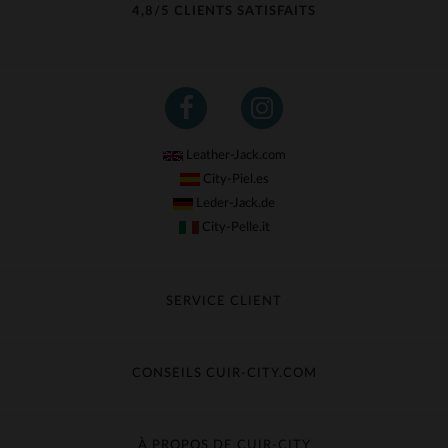
4,8/5 CLIENTS SATISFAITS
Leather-Jack.com
City-Piel.es
Leder-Jack.de
City-Pelle.it
SERVICE CLIENT
Suivre ma commande
Échange & Remboursement
CONSEILS CUIR-CITY.COM
Questions fréquentes
Livraison gratuite
Entretien du cuir
Contacter le service client
Guide des matières
À PROPOS DE CUIR-CITY