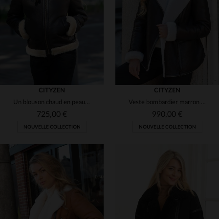
(4)
(2)
(4)
(1)
(1)
(1)
(3)
(9)
(2)
CITYZEN
CITYZEN
Un blouson chaud en peau de mouton, fourrure beige et détails en cuir.
Veste bombardier marron élégante pour femme
(1)
(1)
725,00 €
990,00 €
(2)
NOUVELLE COLLECTION
NOUVELLE COLLECTION
(2)
(4)
(1)
(3)
(4)
TAILLES DISPONIBLES
(1)
XS
S
M
L
XL
TAILLES DISPONIBLES