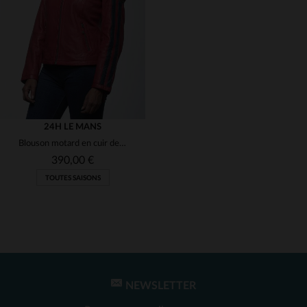
(1)
(1)
(1)
(3)
(1)
(1)
24H LE MANS
Blouson motard en cuir de mouton rouge, licence 24h Le Mans.
(1)
390,00 €
TOUTES SAISONS
(1)
(1)
(1)
NEWSLETTER
TAILLES DISPONIBLES