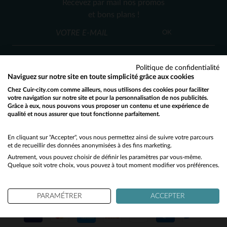
Recevez par mail nos promos
M
L
XL
et bons plans !
OK
Politique de confidentialité
Naviguez sur notre site en toute simplicité grâce aux cookies
Chez Cuir-city.com comme ailleurs, nous utilisons des cookies pour faciliter
SERVICE CLIENT
votre navigation sur notre site et pour la personnalisation de nos publicités.
Grâce à eux, nous pouvons vous proposer un contenu et une expérience de
Nos conseillers sont à votre écoute
qualité et nous assurer que tout fonctionne parfaitement.
Would you like to be redirected to our English site?
03 59 08 80 80
contact@cuir-city.com
au
ou à
du lundi au vendredi de 10h à 12h30
No
En cliquant sur "Accepter", vous nous permettez ainsi de suivre votre parcours
et de recueillir des données anonymisées à des fins marketing.
et de 13h30 à 18h.
Autrement, vous pouvez choisir de définir les paramètres par vous-même.
Yes
Quelque soit votre choix, vous pouvez à tout moment modifier vos préférences.
NOS PARTENAIRES DE CONFIANCE
PARAMÉTRER
ACCEPTER