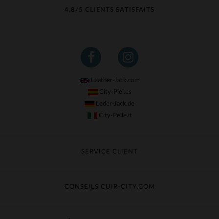
4,8/5 CLIENTS SATISFAITS
Leather-Jack.com
City-Piel.es
Leder-Jack.de
City-Pelle.it
SERVICE CLIENT
Suivre ma commande
Échange & Remboursement
CONSEILS CUIR-CITY.COM
Questions fréquentes
Livraison gratuite
Entretien du cuir