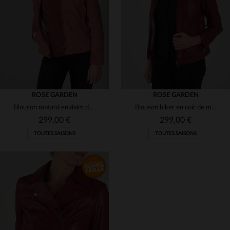
(3)
(2)
(1)
(3)
(2)
ROSE GARDEN
ROSE GARDEN
Blouson motard en daim de chèvre rose minéral, style velouté.
Blouson biker en cuir de mouton souple, col Mao ajustable et léger.
(1)
(2)
299,00 €
299,00 €
TOUTES SAISONS
TOUTES SAISONS
(3)
(1)
(1)
(3)
TAILLES DISPONIBLES
TAILLES DISPONIBLES