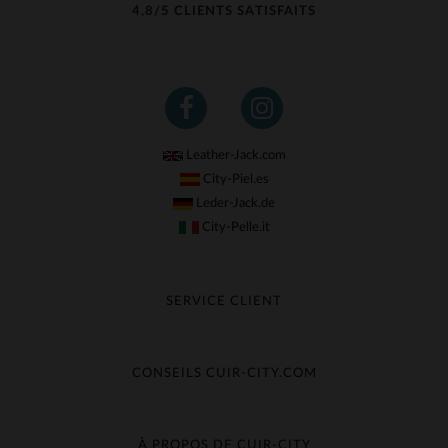
4,8/5 CLIENTS SATISFAITS
Leather-Jack.com
City-Piel.es
Leder-Jack.de
City-Pelle.it
SERVICE CLIENT
Suivre ma commande
Échange & Remboursement
CONSEILS CUIR-CITY.COM
Questions fréquentes
Livraison gratuite
Entretien du cuir
Contacter le service client
Guide des matières
À PROPOS DE CUIR-CITY