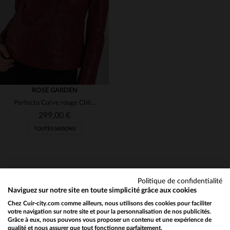
T1
T2
T3
T4
T1
T2
T3
ROSE GARDEN
Perfecto Curve rouge Chili en cuir de mouton, style biker et féminin.
299,00 €
TOUTES SAISONS
Politique de confidentialité
Naviguez sur notre site en toute simplicité grâce aux cookies
Chez Cuir-city.com comme ailleurs, nous utilisons des cookies pour faciliter
NEWSLETTER
TAILLES DISPONIBLES
votre navigation sur notre site et pour la personnalisation de nos publicités.
Grâce à eux, nous pouvons vous proposer un contenu et une expérience de
Recevez par mail nos promos
qualité et nous assurer que tout fonctionne parfaitement.
Would you like to be redirected to our English site?