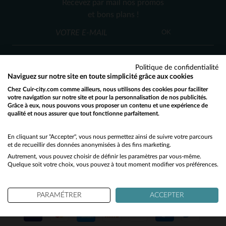
Recevez par mail nos promos
XL
et bons plans !
OK
Politique de confidentialité
Naviguez sur notre site en toute simplicité grâce aux cookies
Chez Cuir-city.com comme ailleurs, nous utilisons des cookies pour faciliter
SERVICE CLIENT
votre navigation sur notre site et pour la personnalisation de nos publicités.
Grâce à eux, nous pouvons vous proposer un contenu et une expérience de
Nos conseillers sont à votre écoute
qualité et nous assurer que tout fonctionne parfaitement.
Would you like to be redirected to our English site?
03 59 08 80 80
contact@cuir-city.com
au
ou à
du lundi au vendredi de 10h à 12h30
No
En cliquant sur "Accepter", vous nous permettez ainsi de suivre votre parcours
et de recueillir des données anonymisées à des fins marketing.
et de 13h30 à 18h.
Autrement, vous pouvez choisir de définir les paramètres par vous-même.
Yes
Quelque soit votre choix, vous pouvez à tout moment modifier vos préférences.
NOS PARTENAIRES DE CONFIANCE
PARAMÉTRER
ACCEPTER