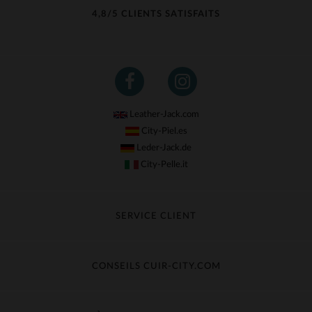
4,8/5 CLIENTS SATISFAITS
Leather-Jack.com
City-Piel.es
Leder-Jack.de
City-Pelle.it
SERVICE CLIENT
Suivre ma commande
Échange & Remboursement
CONSEILS CUIR-CITY.COM
Questions fréquentes
Livraison gratuite
Entretien du cuir