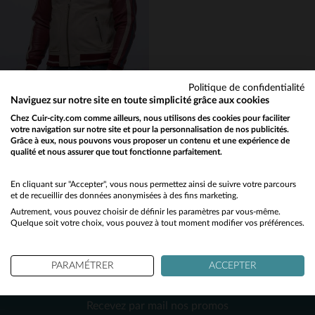
S
M
S
Politique de confidentialité
Naviguez sur notre site en toute simplicité grâce aux cookies
STEVE MCQUEEN
Chez Cuir-city.com comme ailleurs, nous utilisons des cookies pour faciliter
votre navigation sur notre site et pour la personnalisation de nos publicités.
Hommage à McQueen : cuir de mouton rouge foncé. Souple, coupe regular.
Grâce à eux, nous pouvons vous proposer un contenu et une expérience de
490,00 €
qualité et nous assurer que tout fonctionne parfaitement.
Would you like to be redirected to our English site?
TOUTES SAISONS
No
En cliquant sur "Accepter", vous nous permettez ainsi de suivre votre parcours
et de recueillir des données anonymisées à des fins marketing.
Autrement, vous pouvez choisir de définir les paramètres par vous-même.
Yes
Quelque soit votre choix, vous pouvez à tout moment modifier vos préférences.
PARAMÉTRER
ACCEPTER
NEWSLETTER
TAILLES DISPONIBLES
Recevez par mail nos promos
L