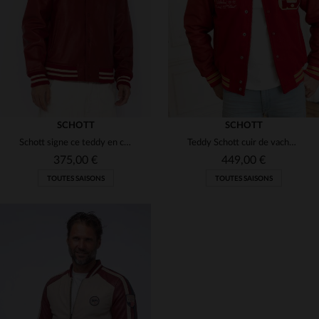
S
M
S
SCHOTT
SCHOTT
Schott signe ce teddy en cuir d'agneau rouge, souple et intemporel.
Teddy Schott cuir de vachette rouge et côtes, style rétro.
375,00 €
449,00 €
TOUTES SAISONS
TOUTES SAISONS
TAILLES DISPONIBLES
TAILLES DISPONIBLES