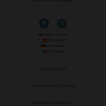
4,8/5 CLIENTS SATISFAITS
Leather-Jack.com
City-Piel.es
Leder-Jack.de
City-Pelle.it
SERVICE CLIENT
Suivre ma commande
Échange & Remboursement
CONSEILS CUIR-CITY.COM
Questions fréquentes
Livraison gratuite
Entretien du cuir
Contacter le service client
Guide des matières
À PROPOS DE CUIR-CITY