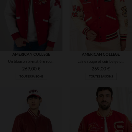
(2)
(1)
(1)
(2)
(3)
(2)
(5)
AMERICAN COLLEGE
AMERICAN COLLEGE
Un blouson bi-matière rouge et blanc, inspiré des écoles américaines.
Laine rouge et cuir beige pour un teddy streetwear, chaud et stylé.
(5)
269,00 €
269,00 €
TOUTES SAISONS
TOUTES SAISONS
(2)
(5)
(5)
TAILLES DISPONIBLES
TAILLES DISPONIBLES