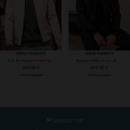
(2)
(4)
(2)
(2)
(1)
(2)
(1)
(2)
(5)
SERGE PARIENTE
SERGE PARIENTE
Cuir de mouton et laine brute : un blouson léger, chaud et élégant.
Blouson teddy en cuir de mouton, le BONBON marie vintage et modernité.
(2)
(1)
349,00 €
349,00 €
(16)
TOUTES SAISONS
TOUTES SAISONS
(1)
(12)
(1)
(2)
(2)
NEWSLETTER
TAILLES DISPONIBLES
TAILLES DISPONIBLES