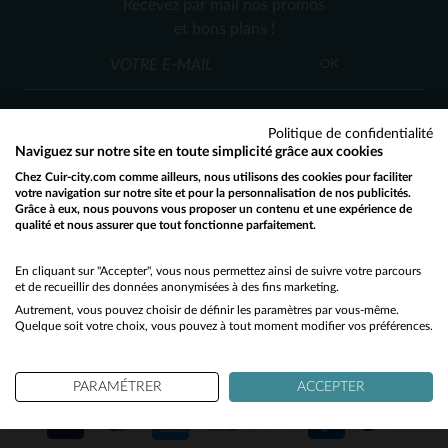
Recevez par mail nos promos
S
M
XL
2XL
S
L
XL
2XL
et bons plans !
OK
Politique de confidentialité
Naviguez sur notre site en toute simplicité grâce aux cookies
Chez Cuir-city.com comme ailleurs, nous utilisons des cookies pour faciliter
SERVICE CLIENT
votre navigation sur notre site et pour la personnalisation de nos publicités.
Grâce à eux, nous pouvons vous proposer un contenu et une expérience de
Nos conseillers sont à votre écoute
qualité et nous assurer que tout fonctionne parfaitement.
Would you like to be redirected to our English site?
03 59 08 80 80
contact@cuir-city.com
au
ou à
du lundi au vendredi de 10h à 12h30
No
En cliquant sur "Accepter", vous nous permettez ainsi de suivre votre parcours
et de recueillir des données anonymisées à des fins marketing.
et de 13h30 à 18h.
Autrement, vous pouvez choisir de définir les paramètres par vous-même.
Yes
Quelque soit votre choix, vous pouvez à tout moment modifier vos préférences.
NOS PARTENAIRES DE CONFIANCE
PARAMÉTRER
ACCEPTER