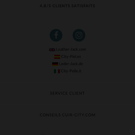
4,8/5 CLIENTS SATISFAITS
Leather-Jack.com
City-Piel.es
Leder-Jack.de
City-Pelle.it
SERVICE CLIENT
Suivre ma commande
Échange & Remboursement
CONSEILS CUIR-CITY.COM
Questions fréquentes
Livraison gratuite
Entretien du cuir