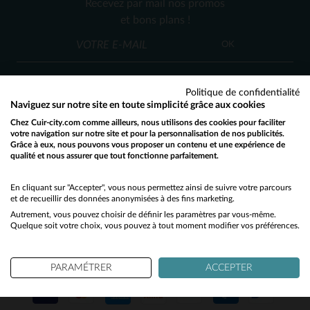
Recevez par mail nos promos
S
L
XL
2XL
et bons plans !
OK
Politique de confidentialité
Naviguez sur notre site en toute simplicité grâce aux cookies
Chez Cuir-city.com comme ailleurs, nous utilisons des cookies pour faciliter
SERVICE CLIENT
votre navigation sur notre site et pour la personnalisation de nos publicités.
Grâce à eux, nous pouvons vous proposer un contenu et une expérience de
Nos conseillers sont à votre écoute
qualité et nous assurer que tout fonctionne parfaitement.
Would you like to be redirected to our English site?
03 59 08 80 80
contact@cuir-city.com
au
ou à
du lundi au vendredi de 10h à 12h30
No
En cliquant sur "Accepter", vous nous permettez ainsi de suivre votre parcours
et de recueillir des données anonymisées à des fins marketing.
et de 13h30 à 18h.
Autrement, vous pouvez choisir de définir les paramètres par vous-même.
Yes
Quelque soit votre choix, vous pouvez à tout moment modifier vos préférences.
NOS PARTENAIRES DE CONFIANCE
PARAMÉTRER
ACCEPTER