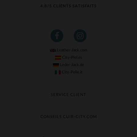
4,8/5 CLIENTS SATISFAITS
Leather-Jack.com
City-Piel.es
Leder-Jack.de
City-Pelle.it
SERVICE CLIENT
Suivre ma commande
Échange & Remboursement
CONSEILS CUIR-CITY.COM
Questions fréquentes
Livraison gratuite
Entretien du cuir