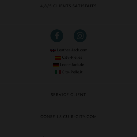
4,8/5 CLIENTS SATISFAITS
Leather-Jack.com
City-Piel.es
Leder-Jack.de
City-Pelle.it
SERVICE CLIENT
Suivre ma commande
Échange & Remboursement
CONSEILS CUIR-CITY.COM
Questions fréquentes
Livraison gratuite
Entretien du cuir