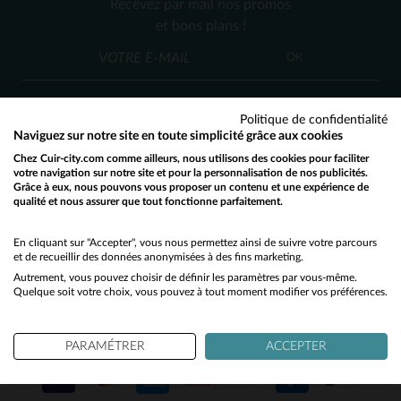
Recevez par mail nos promos
3XL
4XL
et bons plans !
OK
Politique de confidentialité
Naviguez sur notre site en toute simplicité grâce aux cookies
Chez Cuir-city.com comme ailleurs, nous utilisons des cookies pour faciliter
SERVICE CLIENT
votre navigation sur notre site et pour la personnalisation de nos publicités.
Grâce à eux, nous pouvons vous proposer un contenu et une expérience de
Nos conseillers sont à votre écoute
qualité et nous assurer que tout fonctionne parfaitement.
Would you like to be redirected to our English site?
03 59 08 80 80
contact@cuir-city.com
au
ou à
du lundi au vendredi de 10h à 12h30
No
En cliquant sur "Accepter", vous nous permettez ainsi de suivre votre parcours
et de recueillir des données anonymisées à des fins marketing.
et de 13h30 à 18h.
Autrement, vous pouvez choisir de définir les paramètres par vous-même.
Yes
Quelque soit votre choix, vous pouvez à tout moment modifier vos préférences.
NOS PARTENAIRES DE CONFIANCE
PARAMÉTRER
ACCEPTER