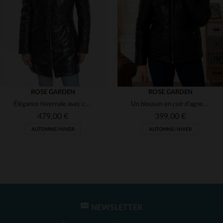
(4)
(1)
(2)
(3)
(2)
(2)
(1)
ROSE GARDEN
ROSE GARDEN
Élégance hivernale avec ce manteau en cuir d'agneau à capuche fourrée.
Un blouson en cuir d'agneau noir, capuche fourrée, idéal pour l'hiver.
(1)
(2)
479,00 €
399,00 €
(1)
AUTOMNE/HIVER
AUTOMNE/HIVER
(1)
(1)
(2)
NEWSLETTER
TAILLES DISPONIBLES
TAILLES DISPONIBLES