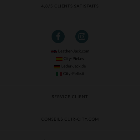
4,8/5 CLIENTS SATISFAITS
Leather-Jack.com
City-Piel.es
Leder-Jack.de
City-Pelle.it
SERVICE CLIENT
Suivre ma commande
Échange & Remboursement
CONSEILS CUIR-CITY.COM
Questions fréquentes
Livraison gratuite
Entretien du cuir