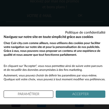
Recevez par mail nos promos
S
M
L
XL
M
L
XL
2XL
3XL
et bons plans !
OK
Politique de confidentialité
Naviguez sur notre site en toute simplicité grâce aux cookies
Chez Cuir-city.com comme ailleurs, nous utilisons des cookies pour faciliter
SERVICE CLIENT
votre navigation sur notre site et pour la personnalisation de nos publicités.
Grâce à eux, nous pouvons vous proposer un contenu et une expérience de
Nos conseillers sont à votre écoute
qualité et nous assurer que tout fonctionne parfaitement.
Would you like to be redirected to our English site?
03 59 08 80 80
contact@cuir-city.com
au
ou à
du lundi au vendredi de 10h à 12h30
No
En cliquant sur "Accepter", vous nous permettez ainsi de suivre votre parcours
et de recueillir des données anonymisées à des fins marketing.
et de 13h30 à 18h.
Autrement, vous pouvez choisir de définir les paramètres par vous-même.
Yes
Quelque soit votre choix, vous pouvez à tout moment modifier vos préférences.
NOS PARTENAIRES DE CONFIANCE
PARAMÉTRER
ACCEPTER