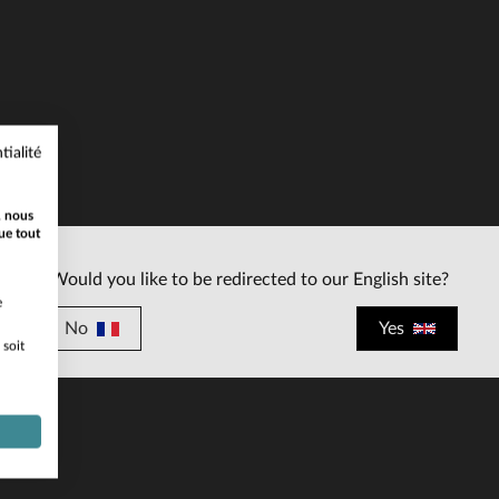
tialité
ILLES DISPONIBLES
44
46
, nous
ue tout
Would you like to be redirected to our English site?
e
No
Yes
 soit