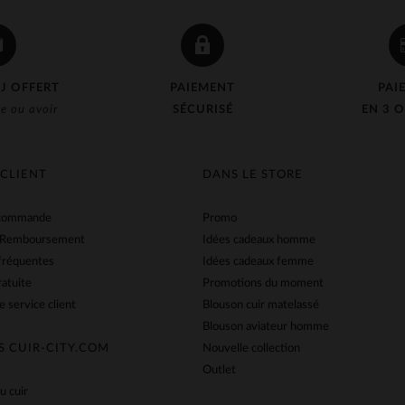
J OFFERT
PAIEMENT
PAI
e ou avoir
SÉCURISÉ
EN 3 O
 CLIENT
DANS LE STORE
 commande
Promo
 Remboursement
Idées cadeaux homme
fréquentes
Idées cadeaux femme
ratuite
Promotions du moment
e service client
Blouson cuir matelassé
Blouson aviateur homme
S CUIR-CITY.COM
Nouvelle collection
Outlet
u cuir