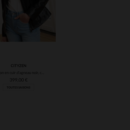
CITYZEN
Blouson en cuir d'agneau noir, col motard, style rock et coupe droite.
399,00 €
TOUTES SAISONS